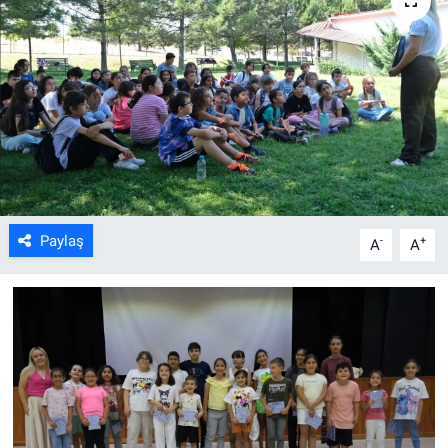
ASAYİŞ
Paylaş
-
+
A
A