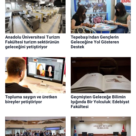
Anadolu Üniversitesi Turizm
Tepebaşı'ndan Gençlerin
Fakültesi turizm sektörünün
Geleceğine Yol Gösteren
geleceğini yetiştiriyor
Destek
Topluma saygın ve üretken
Geçmişten Geleceğe Bilimin
bireyler yetiştiriyor
Işığında Bir Yolculuk: Edebiyat
Fakültesi