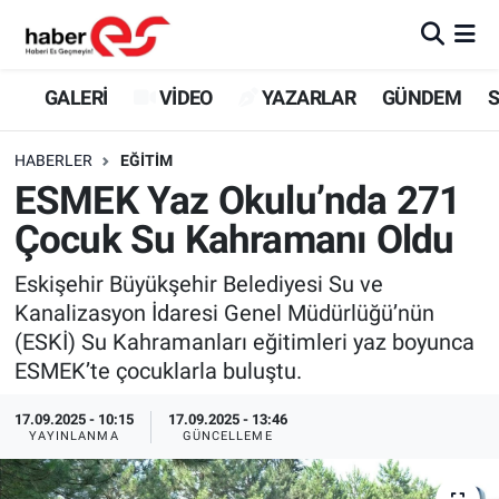
GALERİ
Eskişehir Nöbetçi Eczaneler
GALERİ
VİDEO
YAZARLAR
GÜNDEM
S
VİDEO
Eskişehir Hava Durumu
HABERLER
EĞİTİM
ESMEK Yaz Okulu’nda 271
YAZARLAR
Eskişehir Trafik Yoğunluk Haritası
Çocuk Su Kahramanı Oldu
GÜNDEM
Süper Lig Puan Durumu ve Fikstür
Eskişehir Büyükşehir Belediyesi Su ve
Kanalizasyon İdaresi Genel Müdürlüğü’nün
SİYASET
Tüm Manşetler
(ESKİ) Su Kahramanları eğitimleri yaz boyunca
ESMEK’te çocuklarla buluştu.
TEKNOLOJİ
Son Dakika Haberleri
17.09.2025 - 10:15
17.09.2025 - 13:46
EKONOMİ
Haber Arşivi
YAYINLANMA
GÜNCELLEME
SPOR