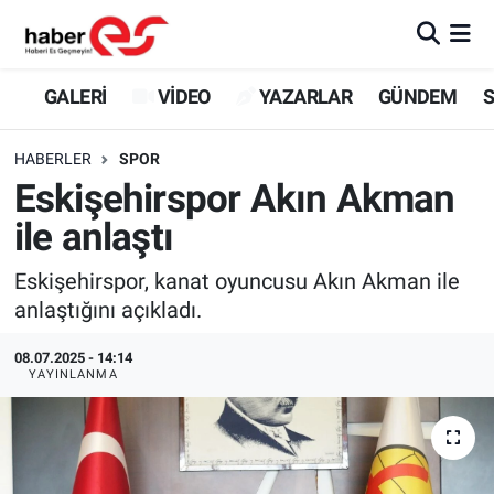
GALERİ
Eskişehir Nöbetçi Eczaneler
GALERİ
VİDEO
YAZARLAR
GÜNDEM
S
VİDEO
Eskişehir Hava Durumu
HABERLER
SPOR
Eskişehirspor Akın Akman
YAZARLAR
Eskişehir Trafik Yoğunluk Haritası
ile anlaştı
GÜNDEM
Süper Lig Puan Durumu ve Fikstür
Eskişehirspor, kanat oyuncusu Akın Akman ile
anlaştığını açıkladı.
SİYASET
Tüm Manşetler
08.07.2025 - 14:14
TEKNOLOJİ
Son Dakika Haberleri
YAYINLANMA
EKONOMİ
Haber Arşivi
SPOR