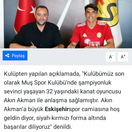
ASAYİŞ
Paylaş
-
+
A
A
Kulüpten yapılan açıklamada, "Kulübümüz son
olarak Muş Spor Kulübü’nde şampiyonluk
sevinci yaşayan 32 yaşındaki kanat oyuncusu
Akın Akman ile anlaşma sağlamıştır. Akın
Akman’a büyük
Eskişehir
spor camiasına hoş
geldin diyor, siyah-kırmızı forma altında
başarılar diliyoruz" denildi.