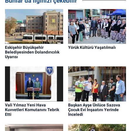
Bunlar da ilginizi çekebilir
Eskişehir Büyükşehir
Yörük Kültürü Yaşatılmalı
Belediyesinden Dolandırıcılık
Uyarısı
Vali Yılmaz Yeni Hava
Başkan Ayşe Ünlüce Sazova
Kuvvetleri Komutanını Tebrik
Çocuk Evi İnşaatını Yerinde
Etti
İnceledi