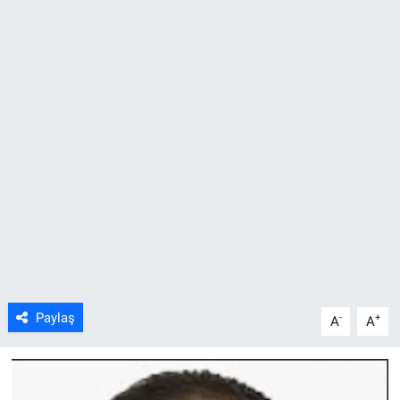
ASAYİŞ
Paylaş
-
+
A
A