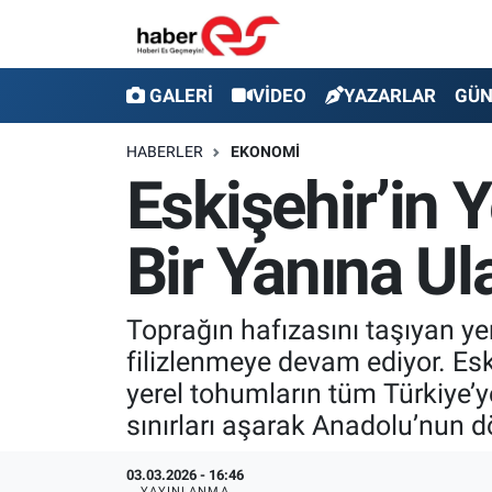
GALERİ
Eskişehir Nöbetçi Eczaneler
GALERİ
VİDEO
YAZARLAR
GÜ
VİDEO
Eskişehir Hava Durumu
HABERLER
EKONOMİ
Eskişehir’in 
YAZARLAR
Eskişehir Trafik Yoğunluk Haritası
Bir Yanına Ul
GÜNDEM
Süper Lig Puan Durumu ve Fikstür
SİYASET
Tüm Manşetler
Toprağın hafızasını taşıyan yer
filizlenmeye devam ediyor. Esk
TEKNOLOJİ
Son Dakika Haberleri
yerel tohumların tüm Türkiye’y
EKONOMİ
Haber Arşivi
sınırları aşarak Anadolu’nun dö
SPOR
03.03.2026 - 16:46
YAYINLANMA