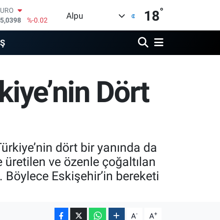
°
EURO
18
Alpu
5,0398
%-0.02
STERLİN
4,1581
%0.16
İŞ
GRAM ALTIN
508.83
%4.44
BİST100
kiye’nin Dört
3.703
%11
BITCOIN
4.927,78
%1.32
DOLAR
7,5894
%0.08
Türkiye’nin dört bir yanında da
 üretilen ve özenle çoğaltılan
 Böylece Eskişehir’in bereketi
-
+
A
A