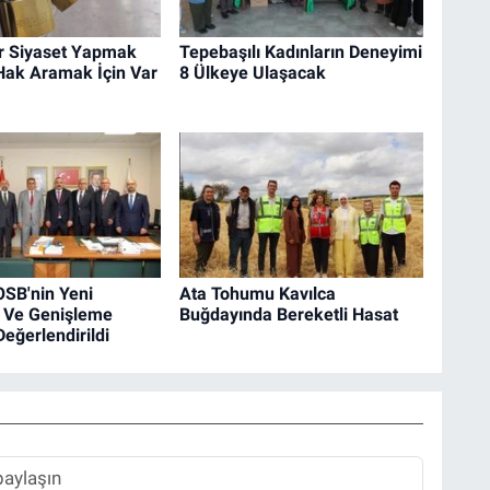
ar Siyaset Yapmak
Tepebaşılı Kadınların Deneyimi
 Hak Aramak İçin Var
8 Ülkeye Ulaşacak
OSB'nin Yeni
Ata Tohumu Kavılca
ı Ve Genişleme
Buğdayında Bereketli Hasat
Değerlendirildi