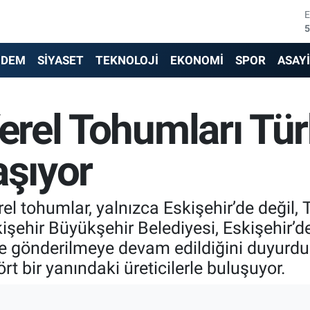
5
6
NDEM
SİYASET
TEKNOLOJİ
EKONOMİ
SPOR
ASAY
6
Yerel Tohumları Tür
1
6
aşıyor
4
el tohumlar, yalnızca Eskişehir’de değil, 
işehir Büyükşehir Belediyesi, Eskişehir’de
e gönderilmeye devam edildiğini duyurdu.
rt bir yanındaki üreticilerle buluşuyor.