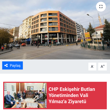
ASAYİŞ
Paylaş
-
+
A
A
CHP Eskişehir Butlan
Yönetiminden Vali
Yılmaz'a Ziyaretü