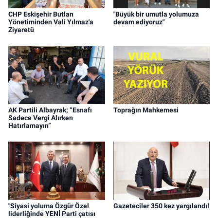
CHP Eskişehir Butlan
"Büyük bir umutla yolumuza
Yönetiminden Vali Yılmaz'a
devam ediyoruz"
Ziyaretü
AK Partili Albayrak; “Esnafı
Toprağın Mahkemesi
Sadece Vergi Alırken
Hatırlamayın”
"Siyasi yoluma Özgür Özel
Gazeteciler 350 kez yargılandı!
liderliğinde YENİ Parti çatısı