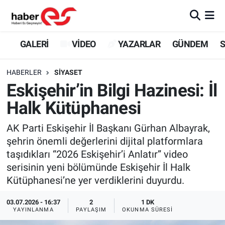
GALERİ
Eskişehir Nöbetçi Eczaneler
GALERİ
VİDEO
YAZARLAR
GÜNDEM
S
VİDEO
Eskişehir Hava Durumu
HABERLER
SİYASET
Eskişehir’in Bilgi Hazinesi: İl
YAZARLAR
Eskişehir Trafik Yoğunluk Haritası
Halk Kütüphanesi
GÜNDEM
Süper Lig Puan Durumu ve Fikstür
AK Parti Eskişehir İl Başkanı Gürhan Albayrak,
şehrin önemli değerlerini dijital platformlara
SİYASET
Tüm Manşetler
taşıdıkları “2026 Eskişehir’i Anlatır” video
serisinin yeni bölümünde Eskişehir İl Halk
TEKNOLOJİ
Son Dakika Haberleri
Kütüphanesi’ne yer verdiklerini duyurdu.
EKONOMİ
Haber Arşivi
03.07.2026 - 16:37
2
1 DK
YAYINLANMA
PAYLAŞIM
OKUNMA SÜRESI
SPOR