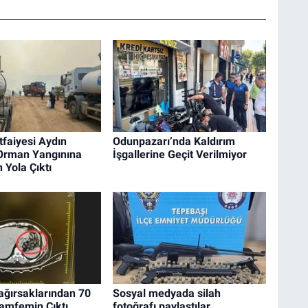
tfaiyesi Aydın
Odunpazarı’nda Kaldırım
 Orman Yangınına
İşgallerine Geçit Verilmiyor
 Yola Çıktı
ağırsaklarından 70
Sosyal medyada silah
amfemin Çıktı
fotoğrafı paylaştılar