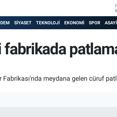
5
6
NDEM
SİYASET
TEKNOLOJİ
EKONOMİ
SPOR
ASAY
6
i fabrikada patlama
1
6
4
r Fabrikası'nda meydana gelen cüruf pat