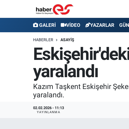
GALERİ
Eskişehir Nöbetçi Eczaneler
GALERİ
VİDEO
YAZARLAR
GÜ
VİDEO
Eskişehir Hava Durumu
HABERLER
ASAYİŞ
Eskişehir'dek
YAZARLAR
Eskişehir Trafik Yoğunluk Haritası
yaralandı
GÜNDEM
Süper Lig Puan Durumu ve Fikstür
SİYASET
Tüm Manşetler
Kazım Taşkent Eskişehir Şeke
yaralandı.
TEKNOLOJİ
Son Dakika Haberleri
02.02.2026 - 11:13
EKONOMİ
Haber Arşivi
YAYINLANMA
SPOR