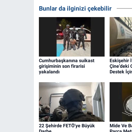
Bunlar da ilginizi çekebilir
Cumhurbaşkanına suikast
Eskişehir İ
girişiminin son firarisi
Çine’deki
yakalandı
Destek İçin
22 Şehirde FETÖ'ye Büyük
Mide Ve B
Darbe
Parça Met