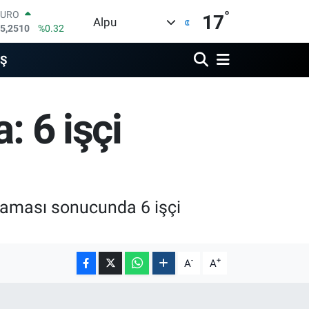
°
EURO
17
Alpu
5,2510
%0.32
STERLİN
4,4811
%0.38
İŞ
GRAM ALTIN
660.55
%0.03
BİST100
: 6 işçi
3.779
%-14
BITCOIN
4.960,21
%0.87
DOLAR
7,7436
%0.18
laması sonucunda 6 işçi
-
+
A
A