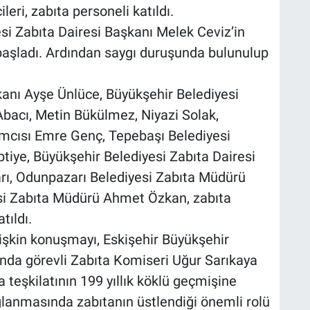
eri, zabıta personeli katıldı.
si Zabıta Dairesi Başkanı Melek Ceviz’in
başladı. Ardından saygı duruşunda bulunulup
anı Ayşe Ünlüce, Büyükşehir Belediyesi
Abacı, Metin Bükülmez, Niyazi Solak,
mcısı Emre Genç, Tepebaşı Belediyesi
tiye, Büyükşehir Belediyesi Zabıta Dairesi
rı, Odunpazarı Belediyesi Zabıta Müdürü
si Zabıta Müdürü Ahmet Özkan, zabıta
tıldı.
şkin konuşmayı, Eskişehir Büyükşehir
’nda görevli Zabıta Komiseri Uğur Sarıkaya
 teşkilatının 199 yıllık köklü geçmişine
lanmasında zabıtanın üstlendiği önemli rolü