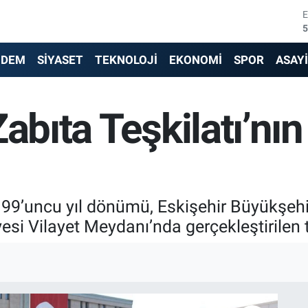
6
6
NDEM
SİYASET
TEKNOLOJİ
EKONOMİ
SPOR
ASAY
1
abıta Teşkilatı’nın 
6
4
5
 199’uncu yıl dönümü, Eskişehir Büyükşeh
esi Vilayet Meydanı’nda gerçekleştirilen t