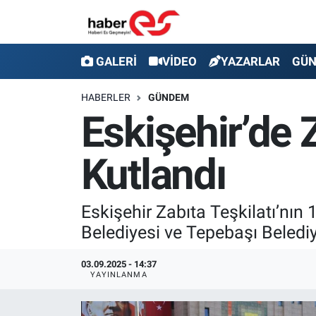
GALERİ
Eskişehir Nöbetçi Eczaneler
GALERİ
VİDEO
YAZARLAR
GÜ
VİDEO
Eskişehir Hava Durumu
HABERLER
GÜNDEM
Eskişehir’de Z
YAZARLAR
Eskişehir Trafik Yoğunluk Haritası
Kutlandı
GÜNDEM
Süper Lig Puan Durumu ve Fikstür
SİYASET
Tüm Manşetler
Eskişehir Zabıta Teşkilatı’nın
Belediyesi ve Tepebaşı Belediy
TEKNOLOJİ
Son Dakika Haberleri
03.09.2025 - 14:37
EKONOMİ
Haber Arşivi
YAYINLANMA
SPOR