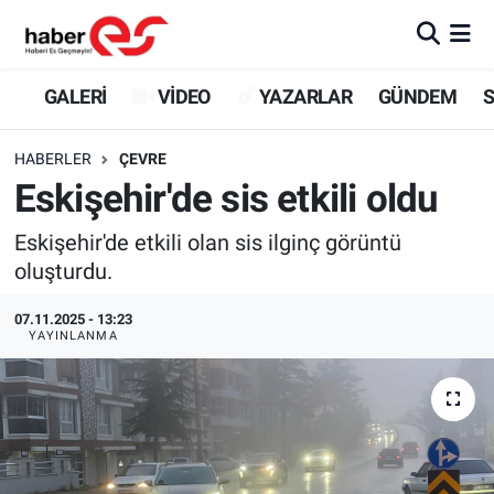
GALERİ
Eskişehir Nöbetçi Eczaneler
GALERİ
VİDEO
YAZARLAR
GÜNDEM
S
VİDEO
Eskişehir Hava Durumu
HABERLER
ÇEVRE
Eskişehir'de sis etkili oldu
YAZARLAR
Eskişehir Trafik Yoğunluk Haritası
Eskişehir'de etkili olan sis ilginç görüntü
GÜNDEM
Süper Lig Puan Durumu ve Fikstür
oluşturdu.
SİYASET
Tüm Manşetler
07.11.2025 - 13:23
YAYINLANMA
TEKNOLOJİ
Son Dakika Haberleri
EKONOMİ
Haber Arşivi
SPOR