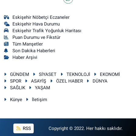
Eskişehir Nöbetçi Eczaneler
Eskişehir Hava Durumu
Eskişehir Trafik Yoğunluk Haritası
Puan Durumu ve Fikstür
Tüm Manşetler
Son Dakika Haberleri
Haber Arşivi
GÜNDEM
SİYASET
TEKNOLOJİ
EKONOMİ
SPOR
ASAYİŞ
ÖZEL HABER
DÜNYA
SAĞLIK
YAŞAM
Künye
İletişim
RSS
Copyright © 2022. Her hakkı saklıdır.