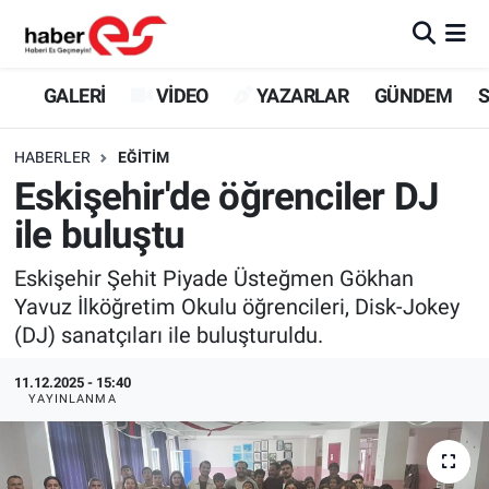
GALERİ
Eskişehir Nöbetçi Eczaneler
GALERİ
VİDEO
YAZARLAR
GÜNDEM
S
VİDEO
Eskişehir Hava Durumu
HABERLER
EĞİTİM
Eskişehir'de öğrenciler DJ
YAZARLAR
Eskişehir Trafik Yoğunluk Haritası
ile buluştu
GÜNDEM
Süper Lig Puan Durumu ve Fikstür
Eskişehir Şehit Piyade Üsteğmen Gökhan
Yavuz İlköğretim Okulu öğrencileri, Disk-Jokey
SİYASET
Tüm Manşetler
(DJ) sanatçıları ile buluşturuldu.
TEKNOLOJİ
Son Dakika Haberleri
11.12.2025 - 15:40
YAYINLANMA
EKONOMİ
Haber Arşivi
SPOR