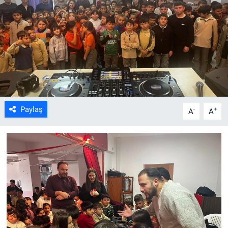
ASAYİŞ
Paylaş
-
+
A
A