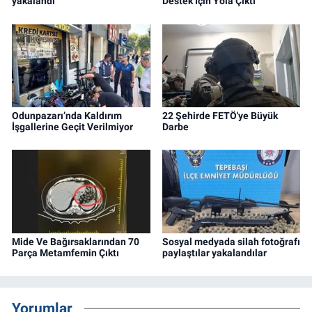
yakalandı
Destek İçin Yola Çıktı
Odunpazarı’nda Kaldırım
22 Şehirde FETÖ'ye Büyük
İşgallerine Geçit Verilmiyor
Darbe
Mide Ve Bağırsaklarından 70
Sosyal medyada silah fotoğrafı
Parça Metamfemin Çıktı
paylaştılar yakalandılar
Yorumlar