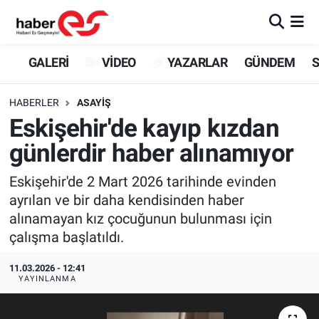
GALERİ
Eskişehir Nöbetçi Eczaneler
GALERİ
VİDEO
YAZARLAR
GÜNDEM
S
VİDEO
Eskişehir Hava Durumu
HABERLER
ASAYİŞ
Eskişehir'de kayıp kızdan
YAZARLAR
Eskişehir Trafik Yoğunluk Haritası
günlerdir haber alınamıyor
GÜNDEM
Süper Lig Puan Durumu ve Fikstür
Eskişehir'de 2 Mart 2026 tarihinde evinden
ayrılan ve bir daha kendisinden haber
SİYASET
Tüm Manşetler
alınamayan kız çocuğunun bulunması için
çalışma başlatıldı.
TEKNOLOJİ
Son Dakika Haberleri
11.03.2026 - 12:41
EKONOMİ
Haber Arşivi
YAYINLANMA
SPOR