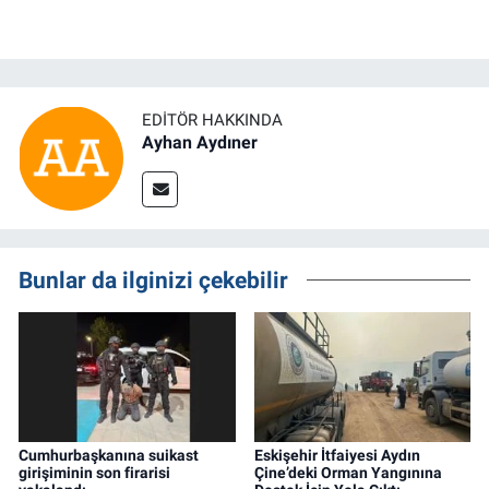
EDITÖR HAKKINDA
Ayhan Aydıner
Bunlar da ilginizi çekebilir
Cumhurbaşkanına suikast
Eskişehir İtfaiyesi Aydın
girişiminin son firarisi
Çine’deki Orman Yangınına