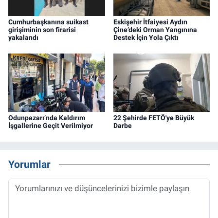
Cumhurbaşkanına suikast
Eskişehir İtfaiyesi Aydın
girişiminin son firarisi
Çine’deki Orman Yangınına
yakalandı
Destek İçin Yola Çıktı
Odunpazarı’nda Kaldırım
22 Şehirde FETÖ'ye Büyük
İşgallerine Geçit Verilmiyor
Darbe
Yorumlar