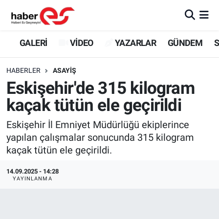
GALERİ
Eskişehir Nöbetçi Eczaneler
GALERİ
VİDEO
YAZARLAR
GÜNDEM
S
VİDEO
Eskişehir Hava Durumu
HABERLER
ASAYİŞ
Eskişehir'de 315 kilogram
YAZARLAR
Eskişehir Trafik Yoğunluk Haritası
kaçak tütün ele geçirildi
GÜNDEM
Süper Lig Puan Durumu ve Fikstür
Eskişehir İl Emniyet Müdürlüğü ekiplerince
yapılan çalışmalar sonucunda 315 kilogram
SİYASET
Tüm Manşetler
kaçak tütün ele geçirildi.
TEKNOLOJİ
Son Dakika Haberleri
14.09.2025 - 14:28
YAYINLANMA
EKONOMİ
Haber Arşivi
SPOR