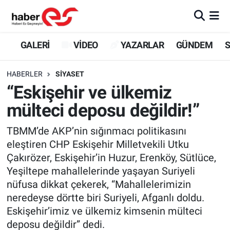
GALERİ
Eskişehir Nöbetçi Eczaneler
GALERİ
VİDEO
YAZARLAR
GÜNDEM
S
VİDEO
Eskişehir Hava Durumu
HABERLER
SİYASET
“Eskişehir ve ülkemiz
YAZARLAR
Eskişehir Trafik Yoğunluk Haritası
mülteci deposu değildir!”
GÜNDEM
Süper Lig Puan Durumu ve Fikstür
TBMM’de AKP’nin sığınmacı politikasını
eleştiren CHP Eskişehir Milletvekili Utku
SİYASET
Tüm Manşetler
Çakırözer, Eskişehir’in Huzur, Erenköy, Sütlüce,
Yeşiltepe mahallelerinde yaşayan Suriyeli
TEKNOLOJİ
Son Dakika Haberleri
nüfusa dikkat çekerek, “Mahallelerimizin
EKONOMİ
Haber Arşivi
neredeyse dörtte biri Suriyeli, Afganlı doldu.
Eskişehir’imiz ve ülkemiz kimsenin mülteci
SPOR
deposu değildir” dedi.