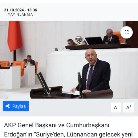
31.10.2024 - 13:36
ASAYİŞ
YAYINLANMA
Paylaş
-
+
A
A
AKP Genel Başkanı ve Cumhurbaşkanı
Erdoğan’ın “Suriye'den, Lübnan'dan gelecek yeni