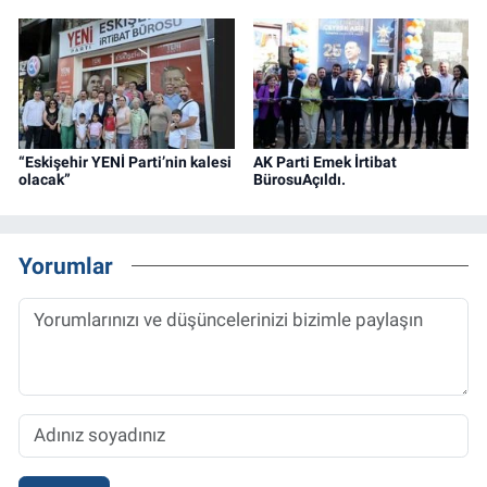
“Eskişehir YENİ Parti’nin kalesi
AK Parti Emek İrtibat
olacak”
BürosuAçıldı.
Yorumlar