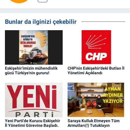
Bunlar da ilginizi çekebilir
Eskişehir’imizin mühendislik
CHP'nin Eskişehir'deki Butlan İl
gücü Türkiye'nin gururu!
Yönetimi Açıklandı
Yeni Parti'de Kurucu Eskişehir
Saraya Kulluk Etmeyen Tüm
İl Yönetimi Görevine Başladı.
Armutları(!) Tutuklayın