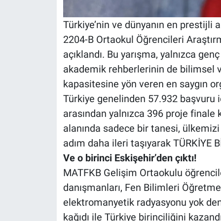
Türkiye’nin ve dünyanın en prestijli
2204-B Ortaokul Öğrencileri Araştırm
açıklandı. Bu yarışma, yalnızca genç
akademik rehberlerinin de bilimsel 
kapasitesine yön veren en saygın org
Türkiye genelinden 57.932 başvuru i
arasından yalnızca 396 proje finale 
alanında sadece bir tanesi, ülkemizi 
adım daha ileri taşıyarak TÜRKİYE B
Ve o birinci Eskişehir’den çıktı!
MATFKB Gelişim Ortaokulu öğrencile
danışmanları, Fen Bilimleri Öğretmen
elektromanyetik radyasyonu yok den
kağıdı ile Türkiye birinciliğini kazand