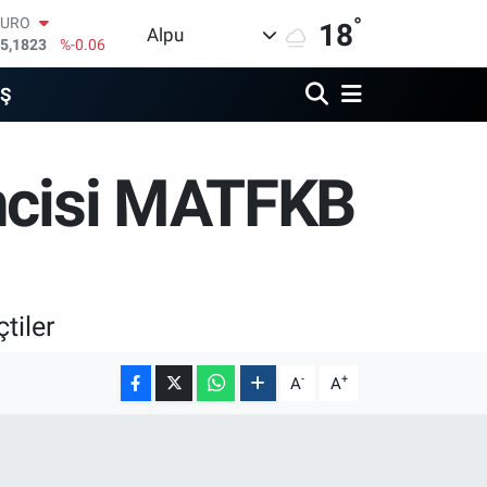
°
STERLİN
18
Alpu
4,4329
%-0.02
GRAM ALTIN
664.02
%0.05
İŞ
BİST100
3.779
%-14
BITCOIN
incisi MATFKB
5.184,38
%0.37
DOLAR
7,7239
%0.01
EURO
5,1823
%-0.06
tiler
-
+
A
A