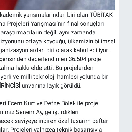
 akademik yarışmalarından biri olan TÜBİTAK
a Projeleri Yarışması’nın final sonuçları
 araştırmacıların değil, aynı zamanda
vizyonunu ortaya koyduğu, ülkemizin bilimsel
anizasyonlardan biri olarak kabul ediliyor.
çerisinden değerlendirilen 36.504 proje
kalma hakkı elde etti. Bu projelerden
yerli ve milli teknoloji hamlesi yolunda bir
İRİNCİSİ unvanına layık görüldü.
ri Ecem Kurt ve Defne Bölek ile proje
imiz Senem Ay, geliştirdikleri
ecek seviyeye indiren özel tasarım defter
ılar. Projeleri yalnızca teknik başarısıyla