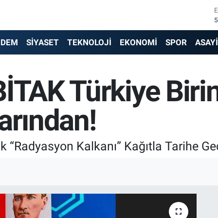
6
6
NDEM
SİYASET
TEKNOLOJİ
EKONOMİ
SPOR
ASAY
1
BİTAK Türkiye Bir
6
4
arından!
5
k “Radyasyon Kalkanı” Kağıtla Tarihe Geç