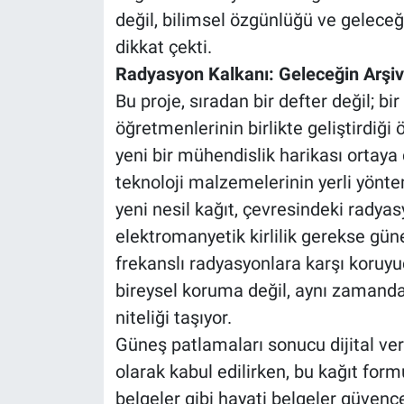
değil, bilimsel özgünlüğü ve gelec
dikkat çekti.
Radyasyon Kalkanı: Geleceğin Arşiv
Bu proje, sıradan bir defter değil; b
öğretmenlerinin birlikte geliştirdiğ
yeni bir mühendislik harikası ortaya çı
teknoloji malzemelerinin yerli yöntem
yeni nesil kağıt, çevresindeki radya
elektromanyetik kirlilik gerekse gü
frekanslı radyasyonlara karşı koruyu
bireysel koruma değil, aynı zamanda 
niteliği taşıyor.
Güneş patlamaları sonucu dijital veri
olarak kabul edilirken, bu kağıt form
belgeler gibi hayati belgeler güvence