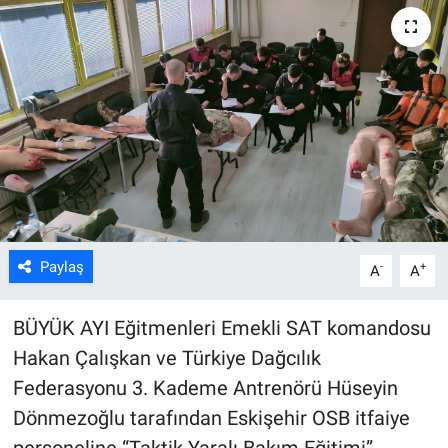
ASAYİŞ
Paylaş
-
+
A
A
BÜYÜK AYI Eğitmenleri Emekli SAT komandosu
Hakan Çalışkan ve Türkiye Dağcılık
Federasyonu 3. Kademe Antrenörü Hüseyin
Dönmezoğlu tarafından Eskişehir OSB itfaiye
personeline “Taktik Yaralı Bakım Eğitimi”