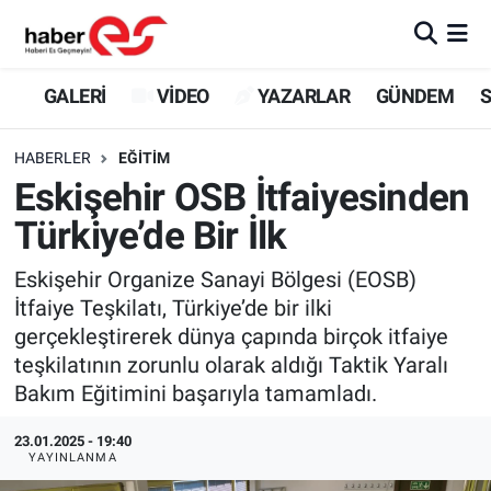
GALERİ
Eskişehir Nöbetçi Eczaneler
GALERİ
VİDEO
YAZARLAR
GÜNDEM
S
VİDEO
Eskişehir Hava Durumu
HABERLER
EĞİTİM
Eskişehir OSB İtfaiyesinden
YAZARLAR
Eskişehir Trafik Yoğunluk Haritası
Türkiye’de Bir İlk
GÜNDEM
Süper Lig Puan Durumu ve Fikstür
Eskişehir Organize Sanayi Bölgesi (EOSB)
İtfaiye Teşkilatı, Türkiye’de bir ilki
SİYASET
Tüm Manşetler
gerçekleştirerek dünya çapında birçok itfaiye
teşkilatının zorunlu olarak aldığı Taktik Yaralı
TEKNOLOJİ
Son Dakika Haberleri
Bakım Eğitimini başarıyla tamamladı.
EKONOMİ
Haber Arşivi
23.01.2025 - 19:40
YAYINLANMA
SPOR