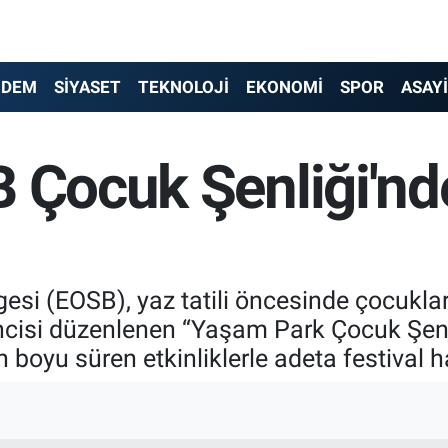
NDEM
SİYASET
TEKNOLOJİ
EKONOMİ
SPOR
ASAY
B Çocuk Şenliği'n
esi (EOSB), yaz tatili öncesinde çocukla
ncisi düzenlenen “Yaşam Park Çocuk Şenli
ün boyu süren etkinliklerle adeta festival 