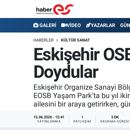
GALERİ
Eskişehir Nöbetçi Eczaneler
GALERİ
VİDEO
YAZARLAR
GÜ
VİDEO
Eskişehir Hava Durumu
HABERLER
KÜLTÜR SANAT
Eskişehir OS
YAZARLAR
Eskişehir Trafik Yoğunluk Haritası
Doydular
GÜNDEM
Süper Lig Puan Durumu ve Fikstür
SİYASET
Tüm Manşetler
Eskişehir Organize Sanayi Bölg
EOSB Yaşam Park’ta bu yıl iki
TEKNOLOJİ
Son Dakika Haberleri
ailesini bir araya getirirken, g
EKONOMİ
Haber Arşivi
15.06.2026 - 15:41
1
3 DK
YAYINLANMA
PAYLAŞIM
OKUNMA SÜRESI
SPOR