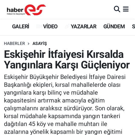
GALERİ
Eskişehir Nöbetçi Eczaneler
GALERİ
VİDEO
YAZARLAR
GÜNDEM
S
VİDEO
Eskişehir Hava Durumu
HABERLER
ASAYİŞ
Eskişehir İtfaiyesi Kırsalda
YAZARLAR
Eskişehir Trafik Yoğunluk Haritası
Yangınlara Karşı Güçleniyor
GÜNDEM
Süper Lig Puan Durumu ve Fikstür
Eskişehir Büyükşehir Belediyesi İtfaiye Dairesi
Başkanlığı ekipleri, kırsal mahallelerde olası
SİYASET
Tüm Manşetler
yangınlara karşı bilinç ve müdahale
kapasitesini artırmak amacıyla eğitim
TEKNOLOJİ
Son Dakika Haberleri
çalışmalarını aralıksız sürdürüyor. Son olarak,
EKONOMİ
Haber Arşivi
kırsal müdahale kapsamında yangın tankeri
dağıtılan 45 köy ve mahalle muhtarı ile
SPOR
azalarına yönelik kapsamlı bir yangın eğitimi