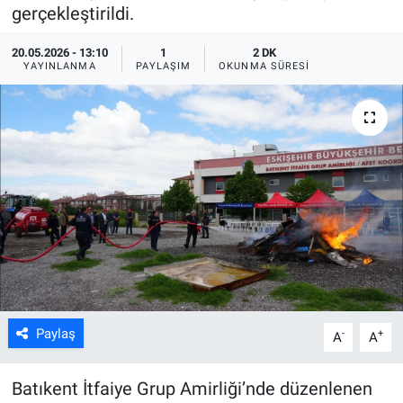
gerçekleştirildi.
ASAYİŞ
20.05.2026 - 13:10
1
2 DK
YAYINLANMA
PAYLAŞIM
OKUNMA SÜRESI
Paylaş
-
+
A
A
Batıkent İtfaiye Grup Amirliği’nde düzenlenen