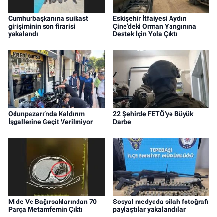
Cumhurbaşkanına suikast
Eskişehir İtfaiyesi Aydın
girişiminin son firarisi
Çine’deki Orman Yangınına
yakalandı
Destek İçin Yola Çıktı
Odunpazarı’nda Kaldırım
22 Şehirde FETÖ'ye Büyük
İşgallerine Geçit Verilmiyor
Darbe
Mide Ve Bağırsaklarından 70
Sosyal medyada silah fotoğrafı
Parça Metamfemin Çıktı
paylaştılar yakalandılar