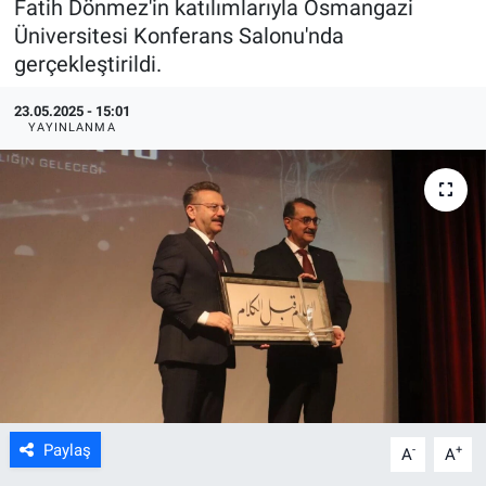
Fatih Dönmez'in katılımlarıyla Osmangazi
Üniversitesi Konferans Salonu'nda
ASAYİŞ
gerçekleştirildi.
23.05.2025 - 15:01
YAYINLANMA
Paylaş
-
+
A
A