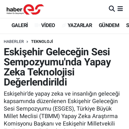
GALERİ
Eskişehir Nöbetçi Eczaneler
GALERİ
VİDEO
YAZARLAR
GÜNDEM
S
VİDEO
Eskişehir Hava Durumu
HABERLER
TEKNOLOJİ
Eskişehir Geleceğin Sesi
YAZARLAR
Eskişehir Trafik Yoğunluk Haritası
Sempozyumu'nda Yapay
GÜNDEM
Süper Lig Puan Durumu ve Fikstür
Zeka Teknolojisi
Değerlendirildi
SİYASET
Tüm Manşetler
Eskişehir'de yapay zeka ve insanlığın geleceği
TEKNOLOJİ
Son Dakika Haberleri
kapsamında düzenlenen Eskişehir Geleceğin
Sesi Sempozyumu (ESGES), Türkiye Büyük
EKONOMİ
Haber Arşivi
Millet Meclisi (TBMM) Yapay Zeka Araştırma
Komisyonu Başkanı ve Eskişehir Milletvekili
SPOR