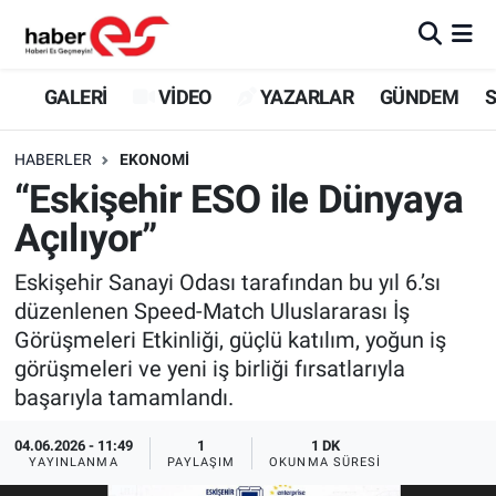
GALERİ
Eskişehir Nöbetçi Eczaneler
GALERİ
VİDEO
YAZARLAR
GÜNDEM
S
VİDEO
Eskişehir Hava Durumu
HABERLER
EKONOMİ
“Eskişehir ESO ile Dünyaya
YAZARLAR
Eskişehir Trafik Yoğunluk Haritası
Açılıyor”
GÜNDEM
Süper Lig Puan Durumu ve Fikstür
Eskişehir Sanayi Odası tarafından bu yıl 6.’sı
düzenlenen Speed-Match Uluslararası İş
SİYASET
Tüm Manşetler
Görüşmeleri Etkinliği, güçlü katılım, yoğun iş
görüşmeleri ve yeni iş birliği fırsatlarıyla
TEKNOLOJİ
Son Dakika Haberleri
başarıyla tamamlandı.
EKONOMİ
Haber Arşivi
04.06.2026 - 11:49
1
1 DK
YAYINLANMA
PAYLAŞIM
OKUNMA SÜRESI
SPOR