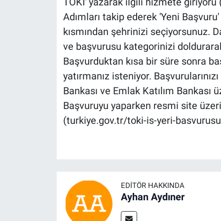
TOKİ' yazarak ilgili hizmete giriyoru 
Adımları takip ederek 'Yeni Başvuru' 
kısmından şehrinizi seçiyorsunuz. Da
ve başvurusu kategorinizi doldurarak 
Başvurduktan kısa bir süre sonra başv
yatırmanız isteniyor. Başvurularınızı
Bankası ve Emlak Katılım Bankası üze
Başvuruyu yaparken resmi site üzer
(turkiye.gov.tr/toki-is-yeri-basvurusu)
EDITÖR HAKKINDA
Ayhan Aydıner