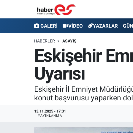
GALERİ
Eskişehir Nöbetçi Eczaneler
GALERİ
VİDEO
YAZARLAR
GÜ
VİDEO
Eskişehir Hava Durumu
HABERLER
ASAYİŞ
Eskişehir Emn
YAZARLAR
Eskişehir Trafik Yoğunluk Haritası
Uyarısı
GÜNDEM
Süper Lig Puan Durumu ve Fikstür
SİYASET
Tüm Manşetler
Eskişehir İl Emniyet Müdürlüğü
konut başvurusu yaparken dola
TEKNOLOJİ
Son Dakika Haberleri
13.11.2025 - 17:31
EKONOMİ
Haber Arşivi
YAYINLANMA
SPOR