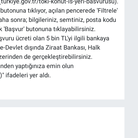
(turkiye.gov.tr/toki-konut-is-yeri-basvurusu).
butonuna tıklıyor, açılan pencerede 'Filtrele'
ha sonra; bilgileriniz, semtiniz, posta kodu
'Başvur' butonuna tıklayabilirsiniz.
uru ücreti olan 5 bin TL'yi ilgili bankaya
 e-Devlet dışında Ziraat Bankası, Halk
rinden de gerçekleştirebilirsiniz.
inden yaptığınıza emin olun
" ifadeleri yer aldı.