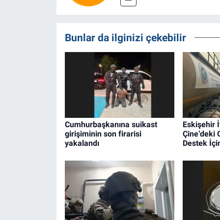
Bunlar da ilginizi çekebilir
Cumhurbaşkanına suikast
Eskişehir İ
girişiminin son firarisi
Çine’deki
yakalandı
Destek İçin