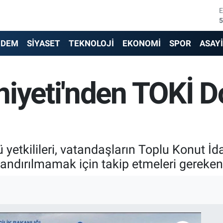
5
6
NDEM
SİYASET
TEKNOLOJİ
EKONOMİ
SPOR
ASAY
6
iyeti'nden TOKİ Dol
1
6
4
 yetkilileri, vatandaşların Toplu Konut İd
ndırılmamak için takip etmeleri gereken 