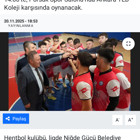
Koleji karşısında oynanacak.
ASAYİŞ
20.11.2025 - 18:53
YAYINLANMA
Paylaş
-
+
A
A
Hentbol kulübü, ligde Niğde Gücü Belediye