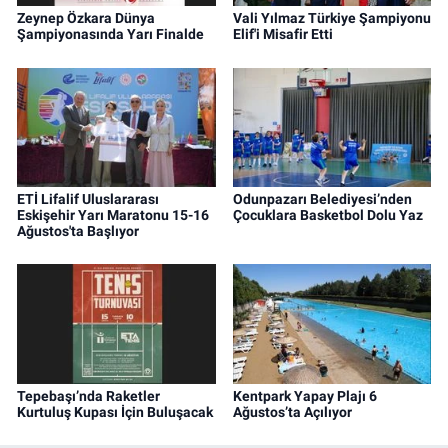
Zeynep Özkara Dünya
Vali Yılmaz Türkiye Şampiyonu
Şampiyonasında Yarı Finalde
Elif'i Misafir Etti
ETİ Lifalif Uluslararası
Odunpazarı Belediyesi’nden
Eskişehir Yarı Maratonu 15-16
Çocuklara Basketbol Dolu Yaz
Ağustos'ta Başlıyor
Tepebaşı’nda Raketler
Kentpark Yapay Plajı 6
Kurtuluş Kupası İçin Buluşacak
Ağustos’ta Açılıyor