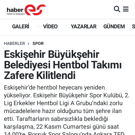
GALERİ
Eskişehir Nöbetçi Eczaneler
GALERİ
VİDEO
YAZARLAR
GÜNDEM
S
VİDEO
Eskişehir Hava Durumu
HABERLER
SPOR
Eskişehir Büyükşehir
YAZARLAR
Eskişehir Trafik Yoğunluk Haritası
Belediyesi Hentbol Takımı
GÜNDEM
Süper Lig Puan Durumu ve Fikstür
Zafere Kilitlendi
SİYASET
Tüm Manşetler
Eskişehir’de hentbol heyecanı yeniden
yükseliyor. Eskişehir Büyükşehir Spor Kulübü, 2.
TEKNOLOJİ
Son Dakika Haberleri
Lig Erkekler Hentbol Ligi A Grubu’ndaki zorlu
mücadelelere hazır olduğunu tüm şehre ilan
EKONOMİ
Haber Arşivi
etti. Taraftarların sabırsızlıkla beklediği
karşılaşma, 22 Kasım Cumartesi günü saat
SPOR
14.00’te, Porsuk Spor Salonu’nda Ankara TED