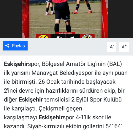
ASAYİŞ
Paylaş
-
+
A
A
Eskişehir
spor, Bölgesel Amatör Lig'inin (BAL)
ilk yarısını Manavgat Belediyespor ile aynı puan
ile bitirmişti. 26 Ocak tarihinde başlayacak
2'inci devre için hazırlıklarını sürdüren ekip, bir
diğer
Eskişehir
temsilcisi 2 Eylül Spor Kulübü
ile karşılaştı. Çekişmeli geçen
karşılaşmayı
Eskişehir
spor 4-1'lik skor ile
kazandı. Siyah-kırmızılı ekibin gollerini 54' 64'