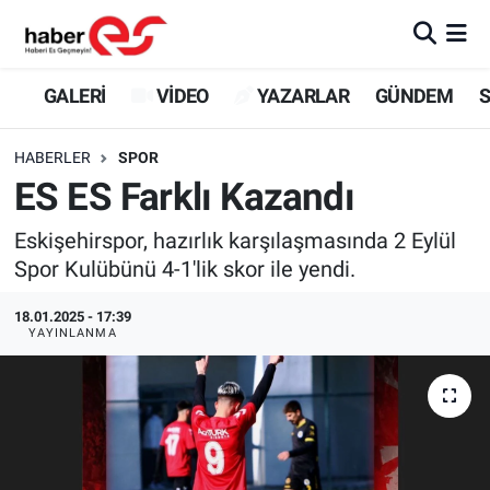
GALERİ
Eskişehir Nöbetçi Eczaneler
GALERİ
VİDEO
YAZARLAR
GÜNDEM
S
VİDEO
Eskişehir Hava Durumu
HABERLER
SPOR
ES ES Farklı Kazandı
YAZARLAR
Eskişehir Trafik Yoğunluk Haritası
Eskişehirspor, hazırlık karşılaşmasında 2 Eylül
GÜNDEM
Süper Lig Puan Durumu ve Fikstür
Spor Kulübünü 4-1'lik skor ile yendi.
SİYASET
Tüm Manşetler
18.01.2025 - 17:39
YAYINLANMA
TEKNOLOJİ
Son Dakika Haberleri
EKONOMİ
Haber Arşivi
SPOR