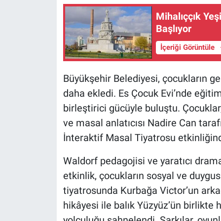
Mihalıççık Yeş
Başlıyor
İçeriği Görüntüle
Büyükşehir Belediyesi, çocukların gel
daha ekledi. Es Çocuk Evi’nde eğitim 
birleştirici gücüyle buluştu. Çocukla
ve masal anlatıcısı Nadire Can taraf
İnteraktif Masal Tiyatrosu etkinliği
Waldorf pedagojisi ve yaratıcı dram
etkinlik, çocukların sosyal ve duygus
tiyatrosunda Kurbağa Victor’un arkad
hikâyesi ile balık Yüzyüz’ün birlikt
yolculuğu sahnelendi. Şarkılar, oyu