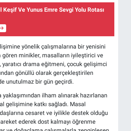
il Keşif Ve Yunus Emre Sevgi Yolu Rotası
işimine yönelik çalışmalarına bir yenisini
gören minikler, masalların iyileştirici ve
r, yaratıcı drama eğitmeni, çocuk gelişimci
ından gönüllü olarak gerçekleştirilen
nde unutulmaz bir gün geçirdi.
a yaklaşımından ilham alınarak hazırlanan
al gelişimine katkı sağladı. Masal
aşlarına cesaret ve iyilikle destek olduğu
e hareket ederek dost kalmayı öğrenme
nlar ve doğaçlama çalışmalarla zenginleşen