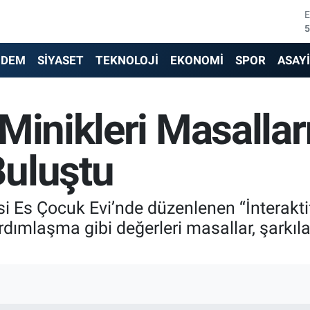
5
6
NDEM
SİYASET
TEKNOLOJİ
EKONOMİ
SPOR
ASAY
6
Minikleri Masallar
1
6
uluştu
4
i Es Çocuk Evi’nde düzenlenen “İnteraktif
rdımlaşma gibi değerleri masallar, şarkıla