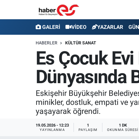
GALERİ
Eskişehir Nöbetçi Eczaneler
GALERİ
VİDEO
YAZARLAR
GÜ
VİDEO
Eskişehir Hava Durumu
HABERLER
KÜLTÜR SANAT
Es Çocuk Evi 
YAZARLAR
Eskişehir Trafik Yoğunluk Haritası
Dünyasında B
GÜNDEM
Süper Lig Puan Durumu ve Fikstür
SİYASET
Tüm Manşetler
Eskişehir Büyükşehir Belediyes
minikler, dostluk, empati ve ya
TEKNOLOJİ
Son Dakika Haberleri
yaşayarak öğrendi.
EKONOMİ
Haber Arşivi
19.05.2026 - 12:23
1
1 DK
YAYINLANMA
PAYLAŞIM
OKUNMA SÜRESI
SPOR