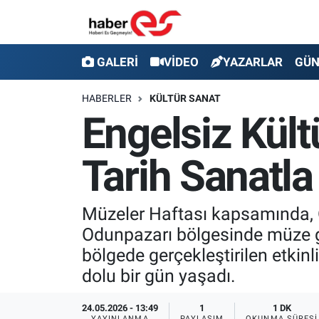
GALERİ
Eskişehir Nöbetçi Eczaneler
GALERİ
VİDEO
YAZARLAR
GÜ
VİDEO
Eskişehir Hava Durumu
HABERLER
KÜLTÜR SANAT
Engelsiz Kült
YAZARLAR
Eskişehir Trafik Yoğunluk Haritası
Tarih Sanatla
GÜNDEM
Süper Lig Puan Durumu ve Fikstür
SİYASET
Tüm Manşetler
Müzeler Haftası kapsamında, O
Odunpazarı bölgesinde müze gez
TEKNOLOJİ
Son Dakika Haberleri
bölgede gerçekleştirilen etkinli
EKONOMİ
Haber Arşivi
dolu bir gün yaşadı.
SPOR
24.05.2026 - 13:49
1
1 DK
YAYINLANMA
PAYLAŞIM
OKUNMA SÜRESI