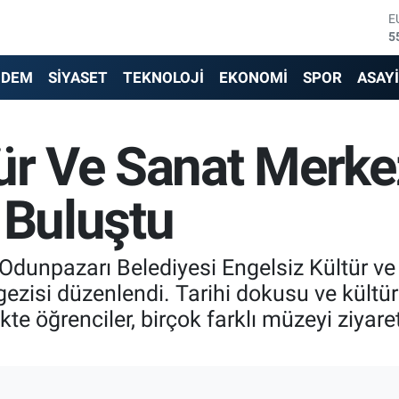
E
5
S
6
NDEM
SİYASET
TEKNOLOJİ
EKONOMİ
SPOR
ASAY
G
6
B
1
ür Ve Sanat Merkez
B
6
D
 Buluştu
4
dunpazarı Belediyesi Engelsiz Kültür ve 
isi düzenlendi. Tarihi dokusu ve kültüre
kte öğrenciler, birçok farklı müzeyi ziyare