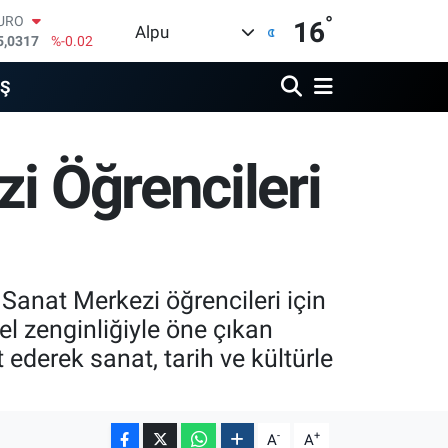
URO
°
16
Alpu
5,0317
%-0.02
TERLİN
4,2463
%0.07
İŞ
RAM ALTIN
510.40
%0.45
İST100
3.799
%70
i Öğrencileri
ITCOIN
4.225,61
%-0.63
OLAR
7,7143
%0.16
Sanat Merkezi öğrencileri için
l zenginliğiyle öne çıkan
t ederek sanat, tarih ve kültürle
-
+
A
A