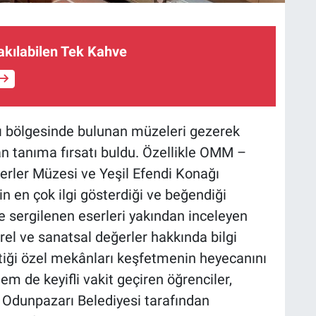
akılabilen Tek Kahve
ı bölgesinde bulunan müzeleri gezerek
dan tanıma fırsatı buldu. Özellikle OMM –
ler Müzesi ve Yeşil Efendi Konağı
n en çok ilgi gösterdiği ve beğendiği
e sergilenen eserleri yakından inceleyen
ürel ve sanatsal değerler hakkında bilgi
eçtiği özel mekânları keşfetmenin heyecanını
 de keyifli vakit geçiren öğrenciler,
. Odunpazarı Belediyesi tarafından