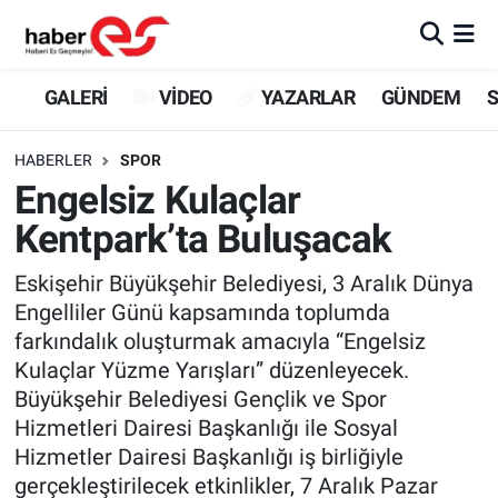
GALERİ
Eskişehir Nöbetçi Eczaneler
GALERİ
VİDEO
YAZARLAR
GÜNDEM
S
VİDEO
Eskişehir Hava Durumu
HABERLER
SPOR
Engelsiz Kulaçlar
YAZARLAR
Eskişehir Trafik Yoğunluk Haritası
Kentpark’ta Buluşacak
GÜNDEM
Süper Lig Puan Durumu ve Fikstür
Eskişehir Büyükşehir Belediyesi, 3 Aralık Dünya
Engelliler Günü kapsamında toplumda
SİYASET
Tüm Manşetler
farkındalık oluşturmak amacıyla “Engelsiz
Kulaçlar Yüzme Yarışları” düzenleyecek.
TEKNOLOJİ
Son Dakika Haberleri
Büyükşehir Belediyesi Gençlik ve Spor
EKONOMİ
Haber Arşivi
Hizmetleri Dairesi Başkanlığı ile Sosyal
Hizmetler Dairesi Başkanlığı iş birliğiyle
SPOR
gerçekleştirilecek etkinlikler, 7 Aralık Pazar