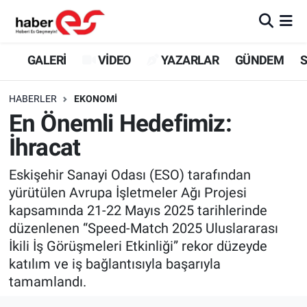
GALERİ
Eskişehir Nöbetçi Eczaneler
GALERİ
VİDEO
YAZARLAR
GÜNDEM
S
VİDEO
Eskişehir Hava Durumu
HABERLER
EKONOMİ
En Önemli Hedefimiz:
YAZARLAR
Eskişehir Trafik Yoğunluk Haritası
İhracat
GÜNDEM
Süper Lig Puan Durumu ve Fikstür
Eskişehir Sanayi Odası (ESO) tarafından
yürütülen Avrupa İşletmeler Ağı Projesi
SİYASET
Tüm Manşetler
kapsamında 21-22 Mayıs 2025 tarihlerinde
düzenlenen “Speed-Match 2025 Uluslararası
TEKNOLOJİ
Son Dakika Haberleri
İkili İş Görüşmeleri Etkinliği” rekor düzeyde
EKONOMİ
Haber Arşivi
katılım ve iş bağlantısıyla başarıyla
tamamlandı.
SPOR