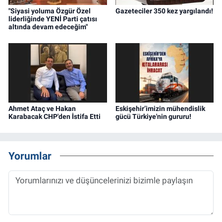
"Siyasi yoluma Özgür Özel
Gazeteciler 350 kez yargılandı!
liderliğinde YENİ Parti çatısı
altında devam edeceğim"
Ahmet Ataç ve Hakan
Eskişehir’imizin mühendislik
Karabacak CHP'den İstifa Etti
gücü Türkiye'nin gururu!
Yorumlar