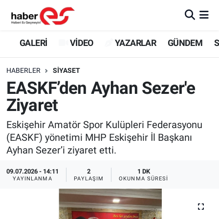
GALERİ
Eskişehir Nöbetçi Eczaneler
GALERİ
VİDEO
YAZARLAR
GÜNDEM
S
VİDEO
Eskişehir Hava Durumu
HABERLER
SİYASET
EASKF’den Ayhan Sezer'e
YAZARLAR
Eskişehir Trafik Yoğunluk Haritası
Ziyaret
GÜNDEM
Süper Lig Puan Durumu ve Fikstür
Eskişehir Amatör Spor Kulüpleri Federasyonu
(EASKF) yönetimi MHP Eskişehir İl Başkanı
SİYASET
Tüm Manşetler
Ayhan Sezer’i ziyaret etti.
TEKNOLOJİ
Son Dakika Haberleri
09.07.2026 - 14:11
2
1 DK
YAYINLANMA
PAYLAŞIM
OKUNMA SÜRESI
EKONOMİ
Haber Arşivi
SPOR