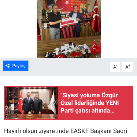
ASAYİŞ
Paylaş
-
+
A
A
"Siyasi yoluma Özgür
Özel liderliğinde YENİ
Parti çatısı altında
devam edeceğim"
Hayırlı olsun ziyaretinde EASKF Başkanı Sadri