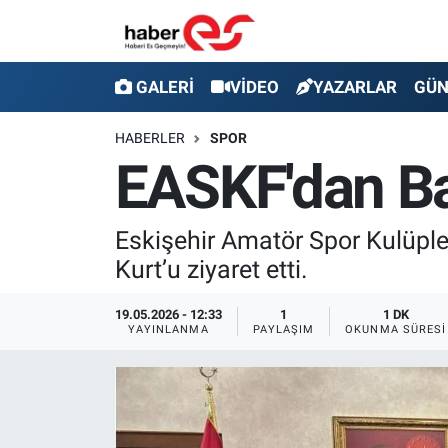
GALERİ
Eskişehir Nöbetçi Eczaneler
GALERİ
VİDEO
YAZARLAR
GÜ
VİDEO
Eskişehir Hava Durumu
HABERLER
SPOR
EASKF'dan Ba
YAZARLAR
Eskişehir Trafik Yoğunluk Haritası
GÜNDEM
Süper Lig Puan Durumu ve Fikstür
Eskişehir Amatör Spor Kulüpl
Kurt’u ziyaret etti.
SİYASET
Tüm Manşetler
19.05.2026 - 12:33
1
1 DK
TEKNOLOJİ
Son Dakika Haberleri
YAYINLANMA
PAYLAŞIM
OKUNMA SÜRESI
EKONOMİ
Haber Arşivi
SPOR