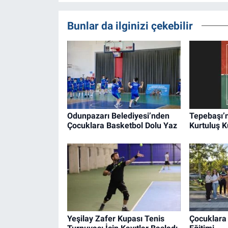
Bunlar da ilginizi çekebilir
Odunpazarı Belediyesi’nden
Tepebaşı’
Çocuklara Basketbol Dolu Yaz
Kurtuluş K
Yeşilay Zafer Kupası Tenis
Çocuklara