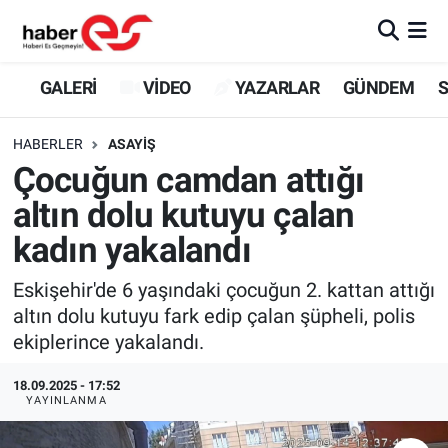
GALERİ
Eskişehir Nöbetçi Eczaneler
GALERİ
VİDEO
YAZARLAR
GÜNDEM
S
VİDEO
Eskişehir Hava Durumu
HABERLER
ASAYİŞ
Çocuğun camdan attığı
YAZARLAR
Eskişehir Trafik Yoğunluk Haritası
altın dolu kutuyu çalan
GÜNDEM
Süper Lig Puan Durumu ve Fikstür
kadın yakalandı
SİYASET
Tüm Manşetler
Eskişehir'de 6 yaşındaki çocuğun 2. kattan attığı
altın dolu kutuyu fark edip çalan şüpheli, polis
TEKNOLOJİ
Son Dakika Haberleri
ekiplerince yakalandı.
EKONOMİ
Haber Arşivi
18.09.2025 - 17:52
YAYINLANMA
SPOR