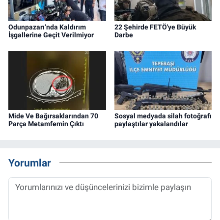
Odunpazarı’nda Kaldırım
22 Şehirde FETÖ'ye Büyük
İşgallerine Geçit Verilmiyor
Darbe
Mide Ve Bağırsaklarından 70
Sosyal medyada silah fotoğrafı
Parça Metamfemin Çıktı
paylaştılar yakalandılar
Yorumlar