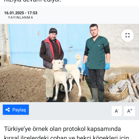
ASAYİŞ
16.01.2025 - 17:53
YAYINLANMA
Paylaş
-
+
A
A
Türkiye’ye örnek olan protokol kapsamında
kırsal ilçelerdeki çoban ve bekçi köpekleri için