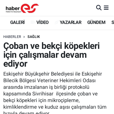
GALERİ
Eskişehir Nöbetçi Eczaneler
GALERİ
VİDEO
YAZARLAR
GÜNDEM
S
VİDEO
Eskişehir Hava Durumu
HABERLER
SAĞLIK
Çoban ve bekçi köpekleri
YAZARLAR
Eskişehir Trafik Yoğunluk Haritası
için çalışmalar devam
GÜNDEM
Süper Lig Puan Durumu ve Fikstür
ediyor
SİYASET
Tüm Manşetler
Eskişehir Büyükşehir Belediyesi ile Eskişehir
Bilecik Bölgesi Veteriner Hekimleri Odası
TEKNOLOJİ
Son Dakika Haberleri
arasında imzalanan iş birliği protokolü
kapsamında Sivrihisar ilçesinde çoban ve
EKONOMİ
Haber Arşivi
bekçi köpekleri için mikroçipleme,
kimliklendirme ve kuduz aşısı çalışmaları tüm
SPOR
hızıyla devam ediyor.