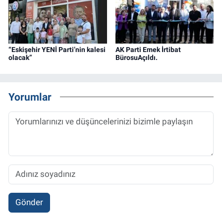
“Eskişehir YENİ Parti’nin kalesi
AK Parti Emek İrtibat
olacak”
BürosuAçıldı.
Yorumlar
Gönder