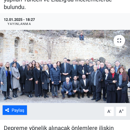
bulundu.
ASAYİŞ
12.01.2025 - 18:27
YAYINLANMA
Paylaş
-
+
A
A
Depreme yönelik alınacak önlemlere ilişkin