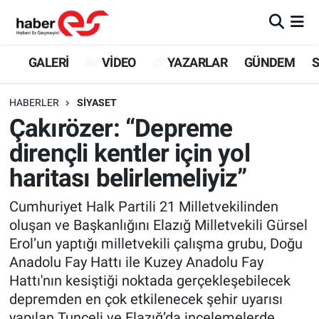
GALERİ
Eskişehir Nöbetçi Eczaneler
GALERİ
VİDEO
YAZARLAR
GÜNDEM
S
VİDEO
Eskişehir Hava Durumu
HABERLER
SİYASET
Çakırözer: “Depreme
YAZARLAR
Eskişehir Trafik Yoğunluk Haritası
dirençli kentler için yol
GÜNDEM
Süper Lig Puan Durumu ve Fikstür
haritası belirlemeliyiz”
SİYASET
Tüm Manşetler
Cumhuriyet Halk Partili 21 Milletvekilinden
oluşan ve Başkanlığını Elazığ Milletvekili Gürsel
TEKNOLOJİ
Son Dakika Haberleri
Erol’un yaptığı milletvekili çalışma grubu, Doğu
Anadolu Fay Hattı ile Kuzey Anadolu Fay
EKONOMİ
Haber Arşivi
Hattı'nın kesiştiği noktada gerçekleşebilecek
depremden en çok etkilenecek şehir uyarısı
SPOR
yapılan Tunceli ve Elazığ’da incelemelerde