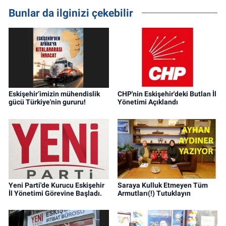
Bunlar da ilginizi çekebilir
Eskişehir’imizin mühendislik
CHP'nin Eskişehir'deki Butlan İl
gücü Türkiye'nin gururu!
Yönetimi Açıklandı
Yeni Parti'de Kurucu Eskişehir
Saraya Kulluk Etmeyen Tüm
İl Yönetimi Görevine Başladı.
Armutları(!) Tutuklayın