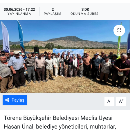
30.06.2026 - 17:22
2
3 DK
ASAYİŞ
YAYINLANMA
PAYLAŞIM
OKUNMA SÜRESI
Paylaş
-
+
A
A
Törene Büyükşehir Belediyesi Meclis Üyesi
Hasan Ünal, belediye yöneticileri, muhtarlar,