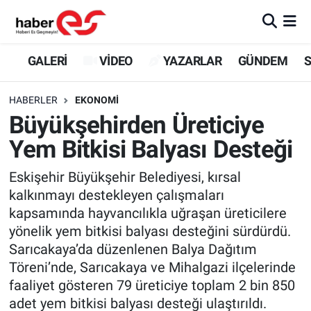
GALERİ
Eskişehir Nöbetçi Eczaneler
GALERİ
VİDEO
YAZARLAR
GÜNDEM
S
VİDEO
Eskişehir Hava Durumu
HABERLER
EKONOMİ
Büyükşehirden Üreticiye
YAZARLAR
Eskişehir Trafik Yoğunluk Haritası
Yem Bitkisi Balyası Desteği
GÜNDEM
Süper Lig Puan Durumu ve Fikstür
Eskişehir Büyükşehir Belediyesi, kırsal
kalkınmayı destekleyen çalışmaları
SİYASET
Tüm Manşetler
kapsamında hayvancılıkla uğraşan üreticilere
yönelik yem bitkisi balyası desteğini sürdürdü.
TEKNOLOJİ
Son Dakika Haberleri
Sarıcakaya’da düzenlenen Balya Dağıtım
EKONOMİ
Haber Arşivi
Töreni’nde, Sarıcakaya ve Mihalgazi ilçelerinde
faaliyet gösteren 79 üreticiye toplam 2 bin 850
SPOR
adet yem bitkisi balyası desteği ulaştırıldı.