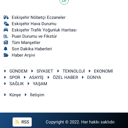
Eskişehir Nöbetçi Eczaneler
Eskişehir Hava Durumu
Eskişehir Trafik Yoğunluk Haritası
Puan Durumu ve Fikstür
Tüm Manşetler
Son Dakika Haberleri
Haber Arşivi
GÜNDEM
SİYASET
TEKNOLOJİ
EKONOMİ
SPOR
ASAYİŞ
ÖZEL HABER
DÜNYA
SAĞLIK
YAŞAM
Künye
İletişim
RSS
Copyright © 2022. Her hakkı saklıdır.