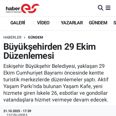
GALERİ
Eskişehir Nöbetçi Eczaneler
GALERİ
VİDEO
YAZARLAR
GÜNDEM
S
VİDEO
Eskişehir Hava Durumu
HABERLER
GÜNDEM
Büyükşehirden 29 Ekim
YAZARLAR
Eskişehir Trafik Yoğunluk Haritası
Düzenlemesi
GÜNDEM
Süper Lig Puan Durumu ve Fikstür
Eskişehir Büyükşehir Belediyesi, yaklaşan 29
Ekim Cumhuriyet Bayramı öncesinde kentte
SİYASET
Tüm Manşetler
turistik merkezlerde düzenlemeler yaptı. Aktif
Yaşam Parkı’nda bulunan Yaşam Kafe, yeni
TEKNOLOJİ
Son Dakika Haberleri
hizmete giren İskele 26, esbotlar ve gondollar
EKONOMİ
Haber Arşivi
vatandaşlara hizmet vermeye devam edecek.
21.10.2025 - 17:39
SPOR
YAYINLANMA