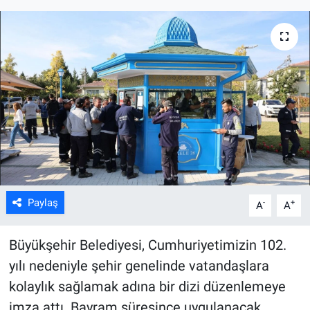
ASAYİŞ
Paylaş
-
+
A
A
Büyükşehir Belediyesi, Cumhuriyetimizin 102.
yılı nedeniyle şehir genelinde vatandaşlara
kolaylık sağlamak adına bir dizi düzenlemeye
imza attı. Bayram süresince uygulanacak