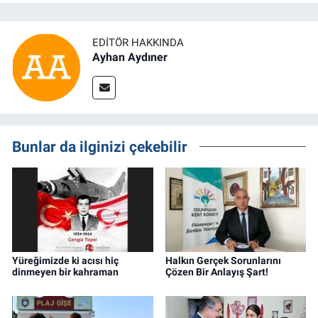
EDITÖR HAKKINDA
Ayhan Aydıner
Bunlar da ilginizi çekebilir
Yüreğimizde ki acısı hiç
Halkın Gerçek Sorunlarını
dinmeyen bir kahraman
Çözen Bir Anlayış Şart!