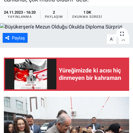
ASAYİŞ
24.11.2023 - 16:20
2
1 DK
YAYINLANMA
PAYLAŞIM
OKUNMA SÜRESI
Paylaş
-
+
A
A
Yüreğimizde ki acısı hiç
dinmeyen bir kahraman