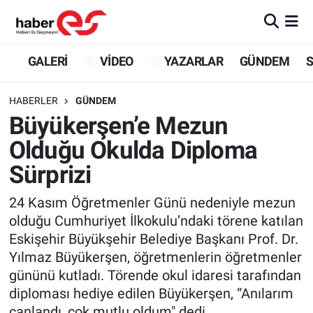
GALERİ
Eskişehir Nöbetçi Eczaneler
GALERİ
VİDEO
YAZARLAR
GÜNDEM
S
VİDEO
Eskişehir Hava Durumu
HABERLER
GÜNDEM
Büyükerşen’e Mezun
YAZARLAR
Eskişehir Trafik Yoğunluk Haritası
Olduğu Okulda Diploma
GÜNDEM
Süper Lig Puan Durumu ve Fikstür
Sürprizi
SİYASET
Tüm Manşetler
24 Kasım Öğretmenler Günü nedeniyle mezun
olduğu Cumhuriyet İlkokulu’ndaki törene katılan
TEKNOLOJİ
Son Dakika Haberleri
Eskişehir Büyükşehir Belediye Başkanı Prof. Dr.
Yılmaz Büyükerşen, öğretmenlerin öğretmenler
EKONOMİ
Haber Arşivi
gününü kutladı. Törende okul idaresi tarafından
diploması hediye edilen Büyükerşen, “Anılarım
SPOR
canlandı, çok mutlu oldum" dedi.