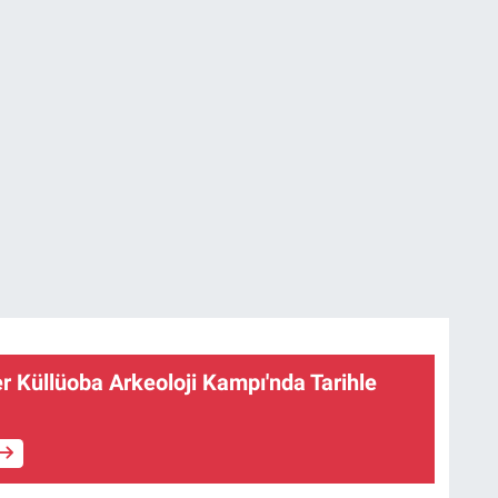
r Küllüoba Arkeoloji Kampı'nda Tarihle