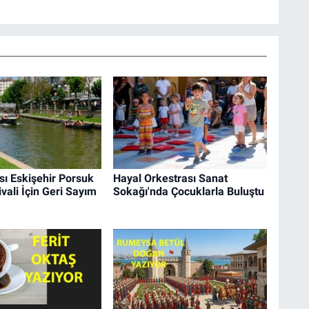
sı Eskişehir Porsuk
Hayal Orkestrası Sanat
ivali İçin Geri Sayım
Sokağı'nda Çocuklarla Buluştu