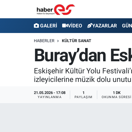
GALERİ
Eskişehir Nöbetçi Eczaneler
GALERİ
VİDEO
YAZARLAR
GÜ
VİDEO
Eskişehir Hava Durumu
HABERLER
KÜLTÜR SANAT
Buray’dan Es
YAZARLAR
Eskişehir Trafik Yoğunluk Haritası
GÜNDEM
Süper Lig Puan Durumu ve Fikstür
Eskişehir Kültür Yolu Festival
izleyicilerine müzik dolu unutu
SİYASET
Tüm Manşetler
21.05.2026 - 17:08
1
1 DK
TEKNOLOJİ
Son Dakika Haberleri
YAYINLANMA
PAYLAŞIM
OKUNMA SÜRESI
EKONOMİ
Haber Arşivi
SPOR