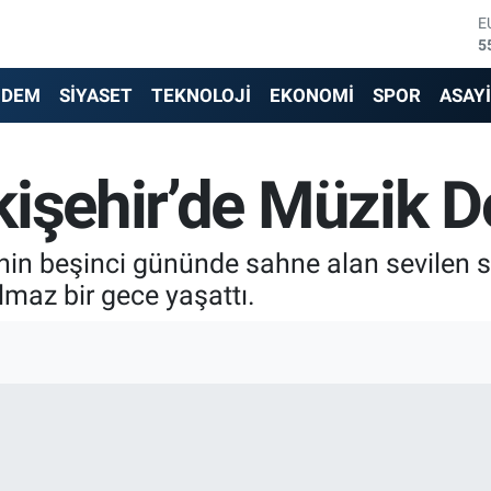
E
5
S
6
NDEM
SİYASET
TEKNOLOJİ
EKONOMİ
SPOR
ASAY
G
6
B
kişehir’de Müzik D
1
B
6
D
i’nin beşinci gününde sahne alan sevilen s
4
lmaz bir gece yaşattı.