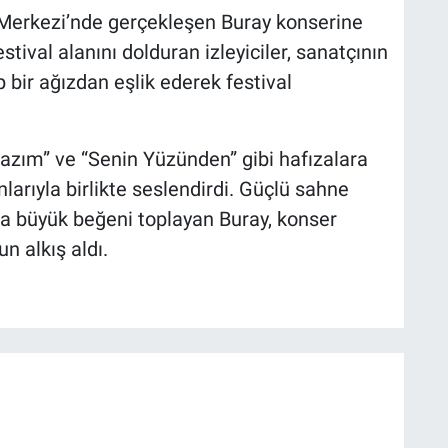
 Merkezi’nde gerçekleşen Buray konserine
tival alanını dolduran izleyiciler, sanatçının
 bir ağızdan eşlik ederek festival
 Lazım” ve “Senin Yüzünden” gibi hafızalara
nlarıyla birlikte seslendirdi. Güçlü sahne
la büyük beğeni toplayan Buray, konser
n alkış aldı.