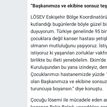
“Başkanımıza ve ekibine sonsuz teş
LÖSEV Eskişehir Bölge Koordinatörü Y
kutlandığı bugünlerde böyle güzel bi
duyuyorum. Türkiye genelinde 95 bin
çocuklara değil kanser hastası yeti
olmanın mutluluğunu yaşıyoruz. İstiy
istiyoruz ki yaşanılan zorluklar vakf
birlikte bu illeti yenebilelim. Ekim’d
Kuruluşundan bu yana izindeyiz, dem
Çocuklarımızı hastanemizde yüzde 1
olan Başkanımıza ve ekibine sonsuz t
turuncuya boyansın.” diye konuştu.
Çocuğu lösemi ile mücadele eden a