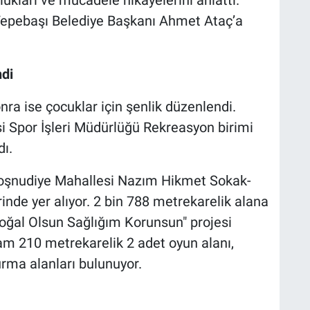
lukları ve mücadele hikayelerini anlattı.
 Tepebaşı Belediye Başkanı Ahmet Ataç’a
ndi
nra ise çocuklar için şenlik düzenlendi.
si Spor İşleri Müdürlüğü Rekreasyon birimi
dı.
Hoşnudiye Mahallesi Nazım Hikmet Sokak-
inde yer alıyor. 2 bin 788 metrekarelik alana
oğal Olsun Sağlığım Korunsun" projesi
am 210 metrekarelik 2 adet oyun alanı,
turma alanları bulunuyor.