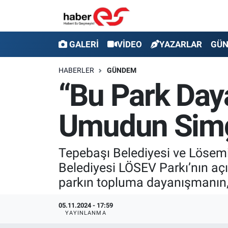
GALERİ
Eskişehir Nöbetçi Eczaneler
GALERİ
VİDEO
YAZARLAR
GÜ
VİDEO
Eskişehir Hava Durumu
HABERLER
GÜNDEM
“Bu Park Day
YAZARLAR
Eskişehir Trafik Yoğunluk Haritası
Umudun Simg
GÜNDEM
Süper Lig Puan Durumu ve Fikstür
SİYASET
Tüm Manşetler
Tepebaşı Belediyesi ve Lösemil
Belediyesi LÖSEV Parkı’nın açı
TEKNOLOJİ
Son Dakika Haberleri
parkın topluma dayanışmanın,
EKONOMİ
Haber Arşivi
05.11.2024 - 17:59
YAYINLANMA
SPOR