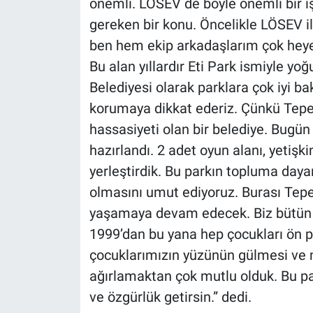
önemli. LÖSEV de böyle önemli bir iş
gereken bir konu. Öncelikle LÖSEV i
ben hem ekip arkadaşlarım çok heyec
Bu alan yıllardır Eti Park ismiyle yoğ
Belediyesi olarak parklara çok iyi b
korumaya dikkat ederiz. Çünkü Tepe
hassasiyeti olan bir belediye. Bugü
hazırlandı. 2 adet oyun alanı, yetişki
yerleştirdik. Bu parkın topluma da
olmasını umut ediyoruz. Burası Tepe
yaşamaya devam edecek. Biz bütün ç
1999’dan bu yana hep çocukları ön p
çocuklarımızın yüzünün gülmesi ve m
ağırlamaktan çok mutlu olduk. Bu park
ve özgürlük getirsin.” dedi.