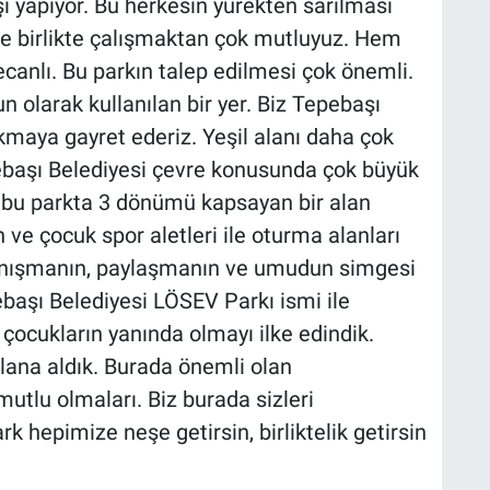
i yapıyor. Bu herkesin yürekten sarılması
le birlikte çalışmaktan çok mutluyuz. Hem
anlı. Bu parkın talep edilmesi çok önemli.
un olarak kullanılan bir yer. Biz Tepebaşı
akmaya gayret ederiz. Yeşil alanı daha çok
başı Belediyesi çevre konusunda çok büyük
n bu parkta 3 dönümü kapsayan bir alan
n ve çocuk spor aletleri ile oturma alanları
yanışmanın, paylaşmanın ve umudun simgesi
başı Belediyesi LÖSEV Parkı ismi ile
ocukların yanında olmayı ilke edindik.
lana aldık. Burada önemli olan
utlu olmaları. Biz burada sizleri
 hepimize neşe getirsin, birliktelik getirsin