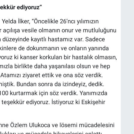
ekkür ediyoruz”
elda İlker, “Öncelikle 26’ncı yılımızın
r açılışa vesile olmanın onur ve mutluluğunu
 düzeyinde kayıtlı hastamız var. Sadece
şkinlere de dokunmanın ve onların yanında
oruz ki kanser korkulan bir hastalık olmasın,
ımızla birlikte daha yaşanılası olsun ve hep
e Atamızı ziyaret ettik ve ona söz verdik.
iştik. Bundan sonra da izindeyiz, dedik.
00 kurtarmak için söz verdik. Yanımızda
eşekkür ediyoruz. İstiyoruz ki Eskişehir
nne Özlem Ulukoca ve lösemi mücadelesini