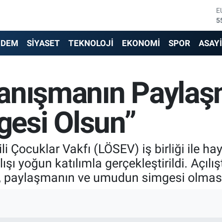
S
6
G
6
NDEM
SİYASET
TEKNOLOJİ
EKONOMİ
SPOR
ASAY
B
1
B
anışmanın Paylaş
6
D
4
esi Olsun”
E
5
i Çocuklar Vakfı (LÖSEV) iş birliği ile ha
lışı yoğun katılımla gerçekleştirildi. Açı
 paylaşmanın ve umudun simgesi olmasın