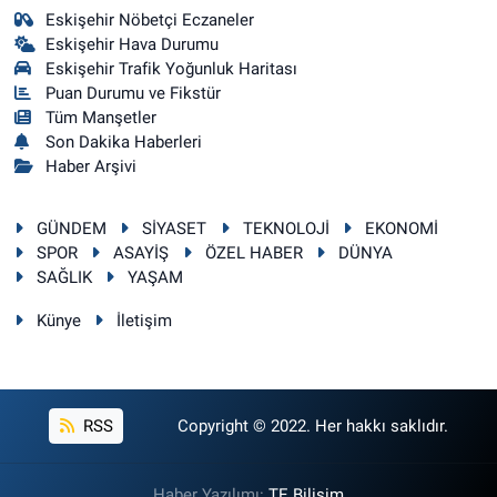
Eskişehir Nöbetçi Eczaneler
Eskişehir Hava Durumu
Eskişehir Trafik Yoğunluk Haritası
Puan Durumu ve Fikstür
Tüm Manşetler
Son Dakika Haberleri
Haber Arşivi
GÜNDEM
SİYASET
TEKNOLOJİ
EKONOMİ
SPOR
ASAYİŞ
ÖZEL HABER
DÜNYA
SAĞLIK
YAŞAM
Künye
İletişim
RSS
Copyright © 2022. Her hakkı saklıdır.
Haber Yazılımı:
TE Bilişim