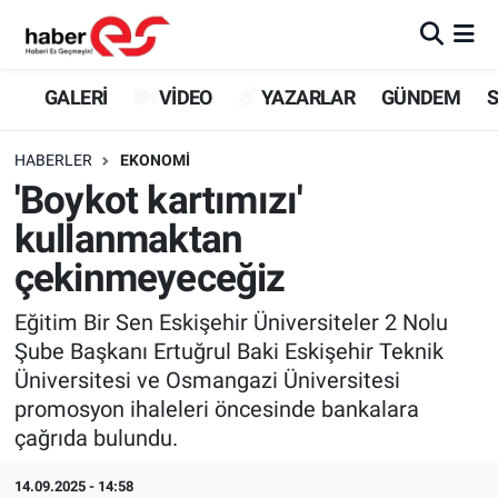
GALERİ
Eskişehir Nöbetçi Eczaneler
GALERİ
VİDEO
YAZARLAR
GÜNDEM
S
VİDEO
Eskişehir Hava Durumu
HABERLER
EKONOMİ
'Boykot kartımızı'
YAZARLAR
Eskişehir Trafik Yoğunluk Haritası
kullanmaktan
GÜNDEM
Süper Lig Puan Durumu ve Fikstür
çekinmeyeceğiz
SİYASET
Tüm Manşetler
Eğitim Bir Sen Eskişehir Üniversiteler 2 Nolu
Şube Başkanı Ertuğrul Baki Eskişehir Teknik
TEKNOLOJİ
Son Dakika Haberleri
Üniversitesi ve Osmangazi Üniversitesi
promosyon ihaleleri öncesinde bankalara
EKONOMİ
Haber Arşivi
çağrıda bulundu.
SPOR
14.09.2025 - 14:58