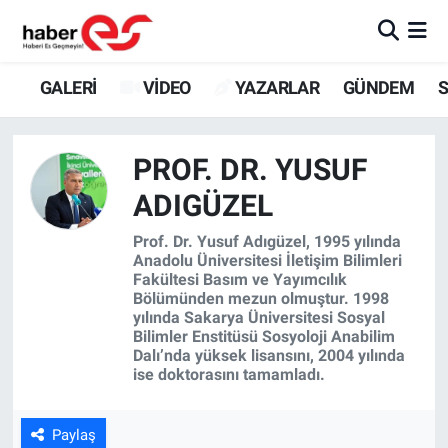
GALERİ
Eskişehir Nöbetçi Eczaneler
GALERİ
VİDEO
YAZARLAR
GÜNDEM
S
VİDEO
Eskişehir Hava Durumu
PROF. DR. YUSUF
YAZARLAR
Eskişehir Trafik Yoğunluk Haritası
ADIGÜZEL
GÜNDEM
Süper Lig Puan Durumu ve Fikstür
Prof. Dr. Yusuf Adıgüzel, 1995 yılında
Anadolu Üniversitesi İletişim Bilimleri
SİYASET
Tüm Manşetler
Fakültesi Basım ve Yayımcılık
Bölümünden mezun olmuştur. 1998
yılında Sakarya Üniversitesi Sosyal
TEKNOLOJİ
Son Dakika Haberleri
Bilimler Enstitüsü Sosyoloji Anabilim
Dalı’nda yüksek lisansını, 2004 yılında
ise doktorasını tamamladı.
EKONOMİ
Haber Arşivi
SPOR
Paylaş