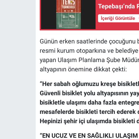
Tepebaşı’nda R
İçeriği Görüntüle
Günün erken saatlerinde çocuğunu bi
resmi kurum otoparkına ve belediye b
yapan Ulaşım Planlama Şube Müdürü
altyapının önemine dikkat çekti:
“Her sabah oğlumuzu kreşe bisikletl
Güvenli bisiklet yolu altyapısının ya
bisikletle ulaşımı daha fazla entegre
mesafelerde bisikleti tercih ederek d
Hepinizi şehir içi ulaşımda bisikle
“EN UCUZ VE EN SAĞLIKLI ULAŞIM