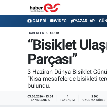
GALERİ
Eskişehir Nöbetçi Eczaneler
GALERİ
VİDEO
YAZARLAR
GÜ
VİDEO
Eskişehir Hava Durumu
HABERLER
SPOR
“Bisiklet Ula
YAZARLAR
Eskişehir Trafik Yoğunluk Haritası
Parçası”
GÜNDEM
Süper Lig Puan Durumu ve Fikstür
SİYASET
Tüm Manşetler
3 Haziran Dünya Bisiklet Günü
“Kısa mesafelerde bisikleti ter
TEKNOLOJİ
Son Dakika Haberleri
bulundu.
EKONOMİ
Haber Arşivi
03.06.2026 - 13:54
1
2 DK
YAYINLANMA
PAYLAŞIM
OKUNMA SÜRESI
SPOR