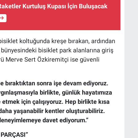
aketler Kurtuluş Kupası İçin Buluşacak
siklet koltuğunda kreşe bırakan, ardından
ünyesindeki bisiklet park alanlarına giriş
 Merve Sert Özkiremitçi ise güvenli
e bıraktıktan sonra işe devam ediyoruz.
ygınlaşmasıyla birlikte, günlük hayatımıza
 etmek için çalışıyoruz. Hep birlikte kısa
aha yaşanabilir kentler oluşturabiliriz.
ti deneyimlemeye davet ediyorum.”
 PARÇASI”