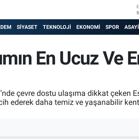
5
6
NDEM
SİYASET
TEKNOLOJİ
EKONOMİ
SPOR
ASAY
6
1
şımın En Ucuz Ve En
6
4
’nde çevre dostu ulaşıma dikkat çeken Es
cih ederek daha temiz ve yaşanabilir kentl