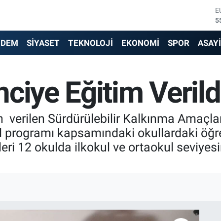
E
5
S
6
NDEM
SİYASET
TEKNOLOJİ
EKONOMİ
SPOR
ASAY
G
6
B
ciye Eğitim Verild
1
B
6
D
n verilen Sürdürülebilir Kalkınma Amaçlar
4
l programı kapsamındaki okullardaki öğren
eri 12 okulda ilkokul ve ortaokul seviyes