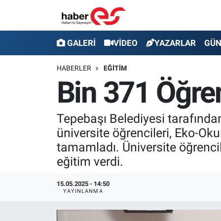
GALERİ
Eskişehir Nöbetçi Eczaneler
GALERİ
VİDEO
YAZARLAR
GÜ
VİDEO
Eskişehir Hava Durumu
HABERLER
EĞİTİM
Bin 371 Öğren
YAZARLAR
Eskişehir Trafik Yoğunluk Haritası
GÜNDEM
Süper Lig Puan Durumu ve Fikstür
Tepebaşı Belediyesi tarafında
üniversite öğrencileri, Eko-Oku
SİYASET
Tüm Manşetler
tamamladı. Üniversite öğrencil
eğitim verdi.
TEKNOLOJİ
Son Dakika Haberleri
15.05.2025 - 14:50
EKONOMİ
Haber Arşivi
YAYINLANMA
SPOR