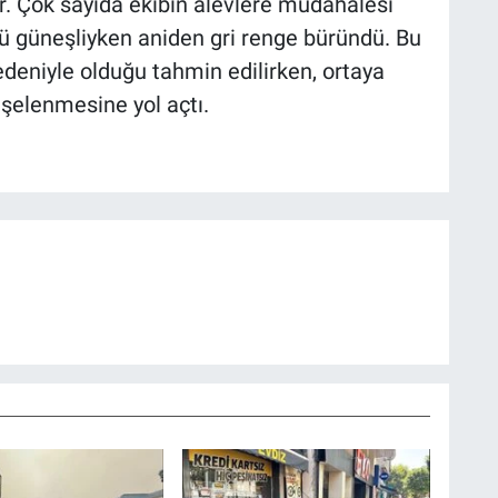
or. Çok sayıda ekibin alevlere müdahalesi
ü güneşliyken aniden gri renge büründü. Bu
niyle olduğu tahmin edilirken, ortaya
işelenmesine yol açtı.