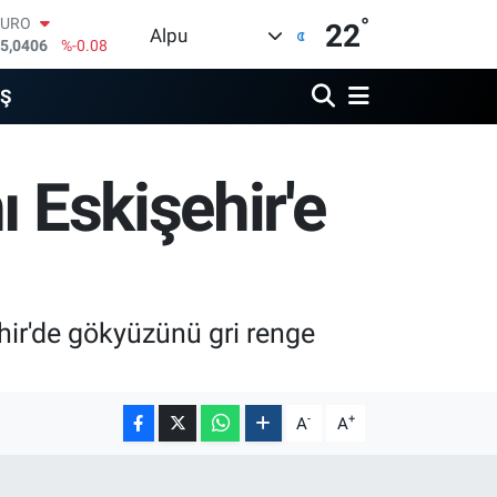
°
EURO
22
Alpu
5,0406
%-0.08
STERLİN
4,2143
%0
İŞ
GRAM ALTIN
500.87
%0.12
BİST100
 Eskişehir'e
3.799
%70
BITCOIN
4.643,95
%0.16
DOLAR
7,6704
%0
hir'de gökyüzünü gri renge
-
+
A
A