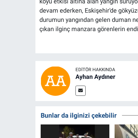
köyü etkisi altına alan yangın sürüy
devam ederken, Eskişehir'de gökyüz
durumun yangından gelen duman nede
çıkan ilginç manzara görenlerin end
EDITÖR HAKKINDA
Ayhan Aydıner
Bunlar da ilginizi çekebilir