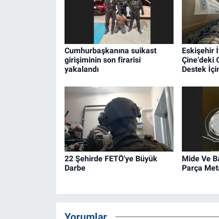
Cumhurbaşkanına suikast
Eskişehir İ
girişiminin son firarisi
Çine’deki
yakalandı
Destek İçin
22 Şehirde FETÖ'ye Büyük
Mide Ve B
Darbe
Parça Met
Yorumlar