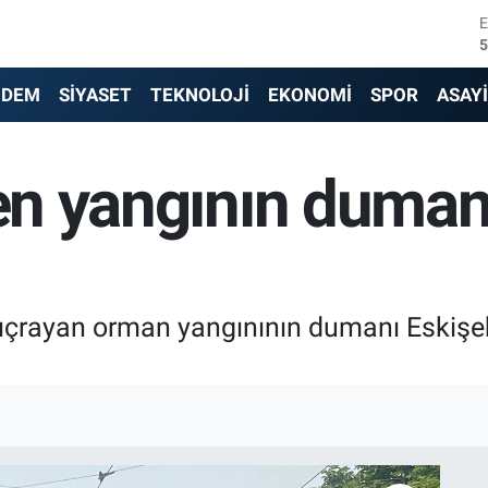
5
6
NDEM
SİYASET
TEKNOLOJİ
EKONOMİ
SPOR
ASAY
6
ren yangının dumanı
1
6
4
 sıçrayan orman yangınının dumanı Eskişe