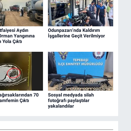
tfaiyesi Aydın
Odunpazarı’nda Kaldırım
 Orman Yangınına
İşgallerine Geçit Verilmiyor
 Yola Çıktı
ağırsaklarından 70
Sosyal medyada silah
amfemin Çıktı
fotoğrafı paylaştılar
yakalandılar