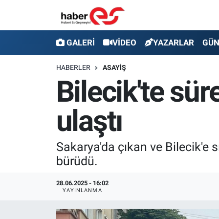
GALERİ
Eskişehir Nöbetçi Eczaneler
GALERİ
VİDEO
YAZARLAR
GÜ
VİDEO
Eskişehir Hava Durumu
HABERLER
ASAYİŞ
Bilecik'te sü
YAZARLAR
Eskişehir Trafik Yoğunluk Haritası
ulaştı
GÜNDEM
Süper Lig Puan Durumu ve Fikstür
SİYASET
Tüm Manşetler
Sakarya'da çıkan ve Bilecik'e
bürüdü.
TEKNOLOJİ
Son Dakika Haberleri
28.06.2025 - 16:02
EKONOMİ
Haber Arşivi
YAYINLANMA
SPOR