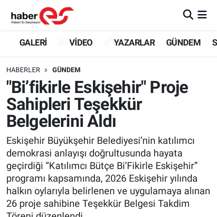
GALERİ
Eskişehir Nöbetçi Eczaneler
GALERİ
VİDEO
YAZARLAR
GÜNDEM
S
VİDEO
Eskişehir Hava Durumu
HABERLER
GÜNDEM
"Bi’fikirle Eskişehir" Proje
YAZARLAR
Eskişehir Trafik Yoğunluk Haritası
Sahipleri Teşekkür
GÜNDEM
Süper Lig Puan Durumu ve Fikstür
Belgelerini Aldı
SİYASET
Tüm Manşetler
Eskişehir Büyükşehir Belediyesi’nin katılımcı
demokrasi anlayışı doğrultusunda hayata
TEKNOLOJİ
Son Dakika Haberleri
geçirdiği “Katılımcı Bütçe Bi’Fikirle Eskişehir”
programı kapsamında, 2026 Eskişehir yılında
EKONOMİ
Haber Arşivi
halkın oylarıyla belirlenen ve uygulamaya alınan
26 proje sahibine Teşekkür Belgesi Takdim
SPOR
Töreni düzenlendi.