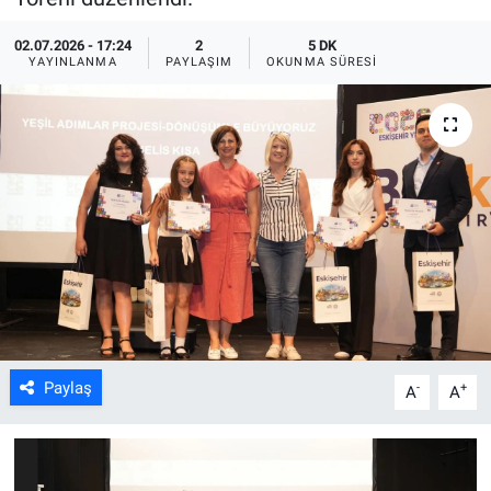
ASAYİŞ
02.07.2026 - 17:24
2
5 DK
YAYINLANMA
PAYLAŞIM
OKUNMA SÜRESI
Paylaş
-
+
A
A