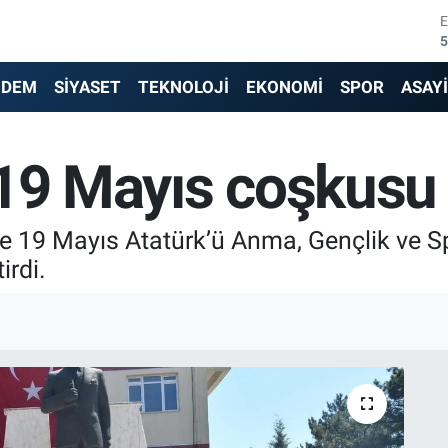
5
6
6
NDEM
SİYASET
TEKNOLOJİ
EKONOMİ
SPOR
ASAY
1
 19 Mayıs coşkusu
6
4
'nde 19 Mayıs Atatürk’ü Anma, Gençlik ve 
irdi.