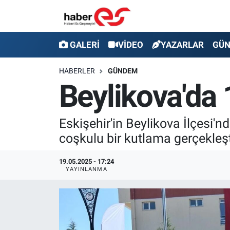
GALERİ
Eskişehir Nöbetçi Eczaneler
GALERİ
VİDEO
YAZARLAR
GÜ
VİDEO
Eskişehir Hava Durumu
HABERLER
GÜNDEM
Beylikova'da
YAZARLAR
Eskişehir Trafik Yoğunluk Haritası
GÜNDEM
Süper Lig Puan Durumu ve Fikstür
Eskişehir'in Beylikova İlçesi
coşkulu bir kutlama gerçekleşt
SİYASET
Tüm Manşetler
19.05.2025 - 17:24
TEKNOLOJİ
Son Dakika Haberleri
YAYINLANMA
EKONOMİ
Haber Arşivi
SPOR