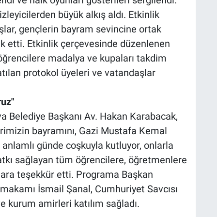
ndi ve halk oyunları gösterileri sergilendi.
leyicilerden büyük alkış aldı. Etkinlik
şlar, gençlerin bayram sevincine ortak
ik etti. Etkinlik çerçevesinde düzenlenen
öğrencilere madalya ve kupaları takdim
atılan protokol üyeleri ve vatandaşlar
ruz"
 Belediye Başkanı Av. Hakan Karabacak,
erimizin bayramını, Gazi Mustafa Kemal
 anlamlı günde coşkuyla kutluyor, onlarla
katkı sağlayan tüm öğrencilere, öğretmenlere
lara teşekkür etti. Programa Başkan
aymakamı İsmail Şanal, Cumhuriyet Savcısı
kurum amirleri katılım sağladı.