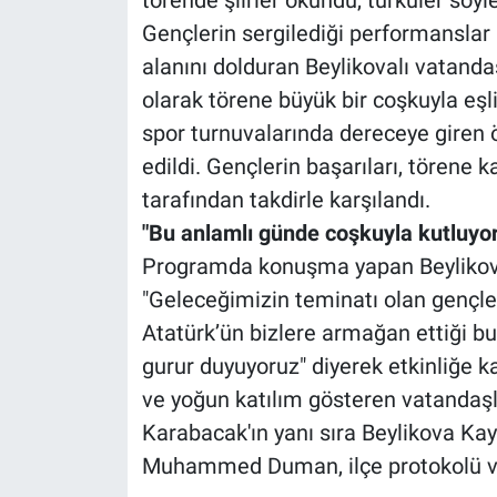
törende şiirler okundu, türküler söyle
Gençlerin sergilediği performanslar iz
alanını dolduran Beylikovalı vatanda
olarak törene büyük bir coşkuyla eşl
spor turnuvalarında dereceye giren 
edildi. Gençlerin başarıları, törene k
tarafından takdirle karşılandı.
"Bu anlamlı günde coşkuyla kutluyo
Programda konuşma yapan Beylikova
"Geleceğimizin teminatı olan gençl
Atatürk’ün bizlere armağan ettiği bu
gurur duyuyoruz" diyerek etkinliğe 
ve yoğun katılım gösteren vatandaş
Karabacak'ın yanı sıra Beylikova K
Muhammed Duman, ilçe protokolü ve 