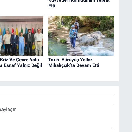
Kuvvetleri Komutanını Tebrik
Etti
Kriz Ve Çevre Yolu
Tarihi Yürüyüş Yolları
 Esnaf Yalnız Değil
Mihalıççık’ta Devam Etti