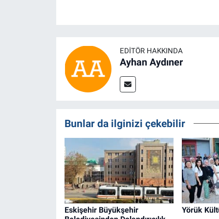
EDITÖR HAKKINDA
Ayhan Aydıner
Bunlar da ilginizi çekebilir
Eskişehir Büyükşehir
Yörük Kült