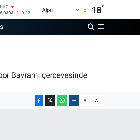
5,0398
%-0.02
°
STERLİN
18
Alpu
4,1581
%0.16
GRAM ALTIN
508.83
%4.44
İŞ
BİST100
3.703
%11
BITCOIN
4.927,78
%1.32
DOLAR
7,5894
%0.08
Spor Bayramı çerçevesinde
-
+
A
A