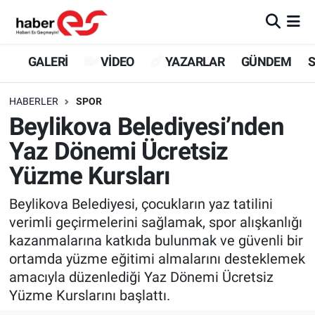
GALERİ
Eskişehir Nöbetçi Eczaneler
GALERİ
VİDEO
YAZARLAR
GÜNDEM
S
VİDEO
Eskişehir Hava Durumu
HABERLER
SPOR
Beylikova Belediyesi’nden
YAZARLAR
Eskişehir Trafik Yoğunluk Haritası
Yaz Dönemi Ücretsiz
GÜNDEM
Süper Lig Puan Durumu ve Fikstür
Yüzme Kursları
SİYASET
Tüm Manşetler
Beylikova Belediyesi, çocukların yaz tatilini
verimli geçirmelerini sağlamak, spor alışkanlığı
TEKNOLOJİ
Son Dakika Haberleri
kazanmalarına katkıda bulunmak ve güvenli bir
ortamda yüzme eğitimi almalarını desteklemek
EKONOMİ
Haber Arşivi
amacıyla düzenlediği Yaz Dönemi Ücretsiz
Yüzme Kurslarını başlattı.
SPOR