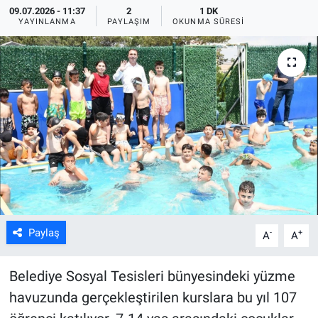
09.07.2026 - 11:37
2
1 DK
YAYINLANMA
PAYLAŞIM
OKUNMA SÜRESI
ASAYİŞ
Paylaş
-
+
A
A
Belediye Sosyal Tesisleri bünyesindeki yüzme
havuzunda gerçekleştirilen kurslara bu yıl 107