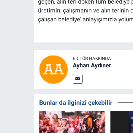
geçen, alın teri döken tüm belediye
üretimin, çalışmanın ve alın terinin d
çalışan belediye' anlayışımızla yol
EDITÖR HAKKINDA
Ayhan Aydıner
Bunlar da ilginizi çekebilir