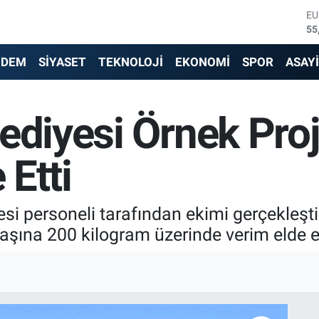
55
ST
64
GR
66
NDEM
SİYASET
TEKNOLOJİ
EKONOMİ
SPOR
ASAY
Bİ
13
BI
ediyesi Örnek Proj
64
D
47
 Etti
si personeli tarafından ekimi gerçekleşti
aşına 200 kilogram üzerinde verim elde ed