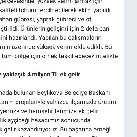
 çerçevesinde, yüksek verim almak için
kaliteli tohum tercih edilerek ekim yapıldı.
ban gübresi, yaprak gübresi ve ot
tirildi. Ürünlerin gelişimi için 2 defa can
ini hazırlandı. Yapılan bu çalışmaların
ın üzerinde yüksek verim elde edildi. Bu
 tüm bölge için örnek teşkil edecek nitelikte
yaklaşık 4 milyon TL ek gelir
lamada bulunan Beylikova Belediye Başkanı
arım projeleriyle yalnızca ilçemizde üretimi
iyemize ve hemşehrilerimize ek gelir
ğlık ayçiçeği hasadımız sonucunda
k gelir kazandırıyoruz. Bu başarıda emeği