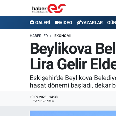
GALERİ
Eskişehir Nöbetçi Eczaneler
GALERİ
VİDEO
YAZARLAR
GÜ
VİDEO
Eskişehir Hava Durumu
HABERLER
EKONOMİ
Beylikova Bel
YAZARLAR
Eskişehir Trafik Yoğunluk Haritası
Lira Gelir Elde
GÜNDEM
Süper Lig Puan Durumu ve Fikstür
SİYASET
Tüm Manşetler
Eskişehir'de Beylikova Belediye
hasat dönemi başladı, dekar b
TEKNOLOJİ
Son Dakika Haberleri
19.09.2025 - 14:38
EKONOMİ
Haber Arşivi
YAYINLANMA
SPOR