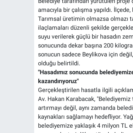
Belediye tarafından yürütülen proje
amacıyla bir çalışma yapıldı. İlçede, 
Tarımsal üretimin olmazsa olmazı ta
ilaçlamaları düzenli şekilde gerçekleş
suyu verilerek güçlü bir hasadın zem
sonucunda dekar başına 200 kilogram
sonucun sadece Beylikova için değil,
olduğu belirtildi.
"Hasadımız sonucunda belediyemize 
kazandırıyoruz"
Gerçekleştirilen hasatla ilgili açık
Av. Hakan Karabacak, "Belediyemiz t
artırmayı değil, aynı zamanda beled
kaynakları sağlamayı hedefliyor. Ya
belediyemize yaklaşık 4 milyon TL e