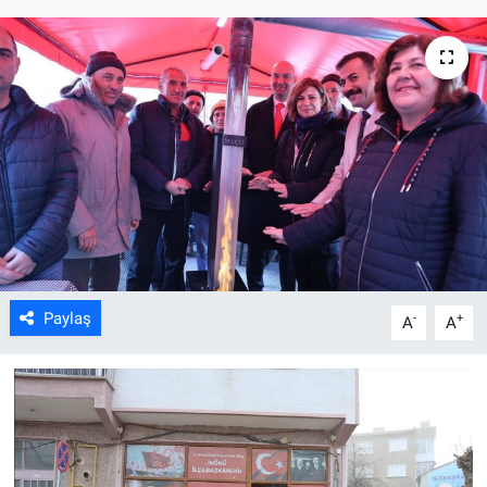
ASAYİŞ
Paylaş
-
+
A
A