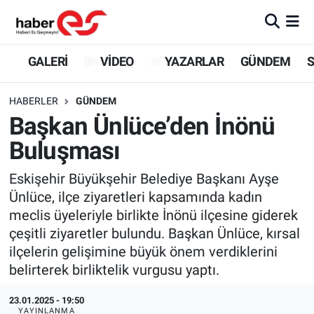
GALERİ
Eskişehir Nöbetçi Eczaneler
GALERİ
VİDEO
YAZARLAR
GÜNDEM
S
VİDEO
Eskişehir Hava Durumu
HABERLER
GÜNDEM
Başkan Ünlüce’den İnönü
YAZARLAR
Eskişehir Trafik Yoğunluk Haritası
Buluşması
GÜNDEM
Süper Lig Puan Durumu ve Fikstür
Eskişehir Büyükşehir Belediye Başkanı Ayşe
Ünlüce, ilçe ziyaretleri kapsamında kadın
SİYASET
Tüm Manşetler
meclis üyeleriyle birlikte İnönü ilçesine giderek
çeşitli ziyaretler bulundu. Başkan Ünlüce, kırsal
TEKNOLOJİ
Son Dakika Haberleri
ilçelerin gelişimine büyük önem verdiklerini
EKONOMİ
Haber Arşivi
belirterek birliktelik vurgusu yaptı.
23.01.2025 - 19:50
SPOR
YAYINLANMA