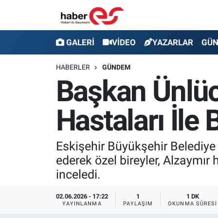
GALERİ
Eskişehir Nöbetçi Eczaneler
GALERİ
VİDEO
YAZARLAR
GÜ
VİDEO
Eskişehir Hava Durumu
HABERLER
GÜNDEM
Başkan Ünlüc
YAZARLAR
Eskişehir Trafik Yoğunluk Haritası
Hastaları İle 
GÜNDEM
Süper Lig Puan Durumu ve Fikstür
SİYASET
Tüm Manşetler
Eskişehir Büyükşehir Belediye
ederek özel bireyler, Alzaymır h
TEKNOLOJİ
Son Dakika Haberleri
inceledi.
EKONOMİ
Haber Arşivi
02.06.2026 - 17:22
1
1 DK
YAYINLANMA
PAYLAŞIM
OKUNMA SÜRESI
SPOR