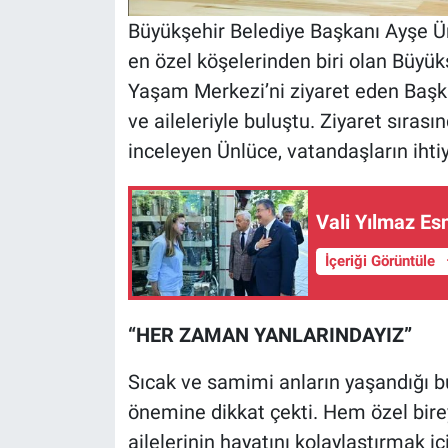
Büyükşehir Belediye Başkanı Ayşe Ünl
en özel köşelerinden biri olan Büyük
Yaşam Merkezi’ni ziyaret eden Başkan
ve aileleriyle buluştu. Ziyaret sıra
inceleyen Ünlüce, vatandaşların ihtiya
Vali Yılmaz Es
İçeriği Görüntüle
“HER ZAMAN YANLARINDAYIZ”
Sıcak ve samimi anların yaşandığı
önemine dikkat çekti. Hem özel birey
ailelerinin hayatını kolaylaştırmak iç