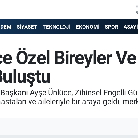
5
6
6
NDEM
SİYASET
TEKNOLOJİ
EKONOMİ
SPOR
ASAY
1
e Özel Bireyler Ve
6
4
Buluştu
 Başkanı Ayşe Ünlüce, Zihinsel Engelli G
astaları ve aileleriyle bir araya geldi, me