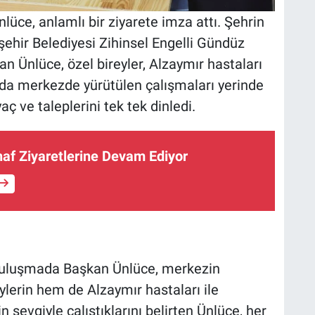
üce, anlamlı bir ziyarete imza attı. Şehrin
şehir Belediyesi Zihinsel Engelli Gündüz
 Ünlüce, özel bireyler, Alzaymır hastaları
sında merkezde yürütülen çalışmaları yerinde
ç ve taleplerini tek tek dinledi.
naf Ziyaretlerine Devam Ediyor
 buluşmada Başkan Ünlüce, merkezin
lerin hem de Alzaymır hastaları ile
in sevgiyle çalıştıklarını belirten Ünlüce, her