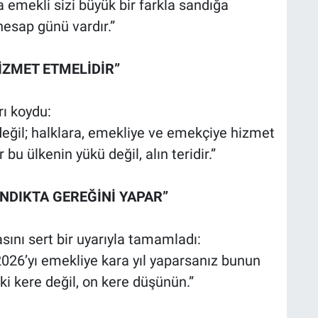
 emekli sizi büyük bir farkla sandığa
esap günü vardır.”
İZMET ETMELİDİR”
rı koydu:
değil; halklara, emekliye ve emekçiye hizmet
bu ülkenin yükü değil, alın teridir.”
ANDIKTA GEREĞİNİ YAPAR”
ını sert bir uyarıyla tamamladı:
2026’yı emekliye kara yıl yaparsanız bunun
 iki kere değil, on kere düşünün.”