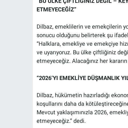
“BU ÜLKE ÇİFTLİĞİNİZ DEĞİL – 
ETMEYECEĞİZ”
Dilbaz, emeklilerin ve emekçilerin yok
sonucu olduğunu belirterek şu ifadel
“Halklara, emekliye ve emekçiye hiz
ve uyarıyoruz. Bu ülke çiftliğiniz d
etmeyeceğiz. Alacağınız her kararın 
“2026’YI EMEKLİYE DÜŞMANLIK YI
Dilbaz, hükümetin hazırladığı ekon
koşullarını daha da kötüleştireceğin
Mevcut yaklaşımınızla 2026, emekliy
etmeyeceğiz.” dedi.