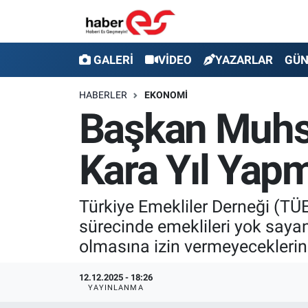
GALERİ
Eskişehir Nöbetçi Eczaneler
GALERİ
VİDEO
YAZARLAR
GÜ
VİDEO
Eskişehir Hava Durumu
HABERLER
EKONOMİ
Başkan Muhsi
YAZARLAR
Eskişehir Trafik Yoğunluk Haritası
Kara Yıl Yapm
GÜNDEM
Süper Lig Puan Durumu ve Fikstür
SİYASET
Tüm Manşetler
Türkiye Emekliler Derneği (TÜ
sürecinde emeklileri yok sayan
TEKNOLOJİ
Son Dakika Haberleri
olmasına izin vermeyeceklerini
EKONOMİ
Haber Arşivi
12.12.2025 - 18:26
YAYINLANMA
SPOR