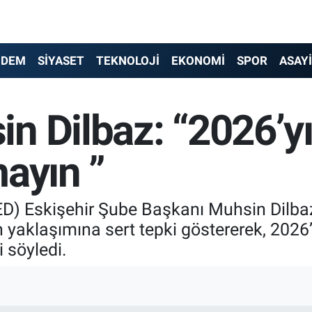
NDEM
SİYASET
TEKNOLOJİ
EKONOMİ
SPOR
ASAY
n Dilbaz: “2026’y
ayın ”
ED) Eskişehir Şube Başkanı Muhsin Dilbaz
 yaklaşımına sert tepki göstererek, 2026’
 söyledi.