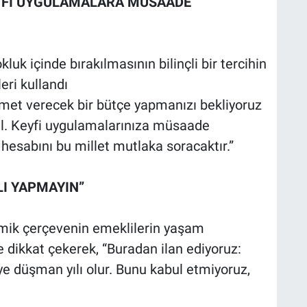
KEYFİ UYGULAMALARA MÜSAADE
luk içinde bırakılmasının bilinçli bir tercihin
eri kullandı
met verecek bir bütçe yapmanızı bekliyoruz
eğil. Keyfi uygulamalarınıza müsaade
hesabını bu millet mutlaka soracaktır.”
LI YAPMAYIN”
omik çerçevenin emeklilerin yaşam
e dikkat çekerek, “Buradan ilan ediyoruz:
e düşman yılı olur. Bunu kabul etmiyoruz,