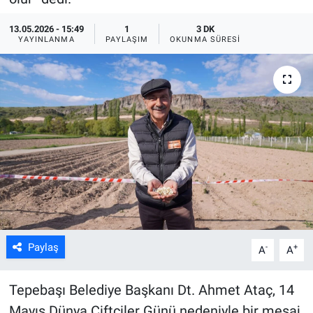
ASAYİŞ
13.05.2026 - 15:49
1
3 DK
YAYINLANMA
PAYLAŞIM
OKUNMA SÜRESI
Paylaş
-
+
A
A
Tepebaşı Belediye Başkanı Dt. Ahmet Ataç, 14
Mayıs Dünya Çiftçiler Günü nedeniyle bir mesaj