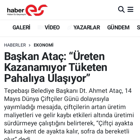
GALERİ
Eskişehir Nöbetçi Eczaneler
GALERİ
VİDEO
YAZARLAR
GÜNDEM
S
VİDEO
Eskişehir Hava Durumu
HABERLER
EKONOMİ
Başkan Ataç: “Üreten
YAZARLAR
Eskişehir Trafik Yoğunluk Haritası
Kazanamıyor Tüketen
GÜNDEM
Süper Lig Puan Durumu ve Fikstür
Pahalıya Ulaşıyor”
SİYASET
Tüm Manşetler
Tepebaşı Belediye Başkanı Dt. Ahmet Ataç, 14
Mayıs Dünya Çiftçiler Günü dolayısıyla
TEKNOLOJİ
Son Dakika Haberleri
yayımladığı mesajda, çiftçilerin artan üretim
maliyetleri ve gelir kaybı etkileri altında üretimi
EKONOMİ
Haber Arşivi
sürdürmeye çalıştığını belirterek, “Çiftçi ayakta
kalırsa kent de ayakta kalır, sofra da bereketli
SPOR
olur” dedi.