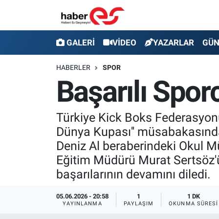
GALERİ
Eskişehir Nöbetçi Eczaneler
GALERİ
VİDEO
YAZARLAR
GÜ
VİDEO
Eskişehir Hava Durumu
HABERLER
SPOR
Başarılı Spor
YAZARLAR
Eskişehir Trafik Yoğunluk Haritası
GÜNDEM
Süper Lig Puan Durumu ve Fikstür
Türkiye Kick Boks Federasyonu
Dünya Kupası'' müsabakasınd
SİYASET
Tüm Manşetler
Deniz Al beraberindeki Okul M
Eğitim Müdürü Murat Sertsöz'ü
TEKNOLOJİ
Son Dakika Haberleri
başarılarının devamını diledi.
EKONOMİ
Haber Arşivi
05.06.2026 - 20:58
1
1 DK
YAYINLANMA
PAYLAŞIM
OKUNMA SÜRESI
SPOR