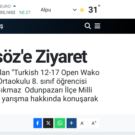
55,1652
%0.27
°
31
Alpu
STERLİN
64,4046
%0.35
GRAM ALTIN
İŞ
6618.49
%2.12
BİST100
13.773
%-19
BITCOIN
öz'e Ziyaret
65.130,04
%1.2
DOLAR
47,7106
%0.17
alan ''Turkish 12-17 Open Wako
okulu 8. sınıf öğrencisi
Bıkmaz Odunpazarı İlçe Milli
ile yarışma hakkında konuşarak
-
+
A
A