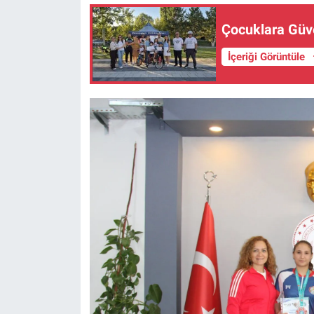
Çocuklara Güve
İçeriği Görüntüle