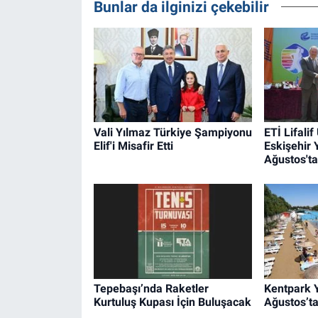
Bunlar da ilginizi çekebilir
Vali Yılmaz Türkiye Şampiyonu
ETİ Lifalif
Elif'i Misafir Etti
Eskişehir 
Ağustos'ta
Tepebaşı’nda Raketler
Kentpark Y
Kurtuluş Kupası İçin Buluşacak
Ağustos’ta