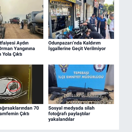
tfaiyesi Aydın
Odunpazarı’nda Kaldırım
 Orman Yangınına
İşgallerine Geçit Verilmiyor
 Yola Çıktı
ağırsaklarından 70
Sosyal medyada silah
amfemin Çıktı
fotoğrafı paylaştılar
yakalandılar