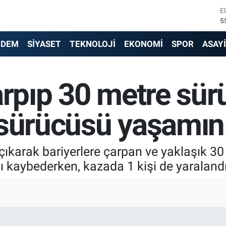
E
5
S
6
NDEM
SİYASET
TEKNOLOJİ
EKONOMİ
SPOR
ASAY
G
6
B
arpıp 30 metre sü
1
B
6
sürücüsü yaşamını 
D
4
çıkarak bariyerlere çarpan ve yaklaşık 3
ı kaybederken, kazada 1 kişi de yaralandı