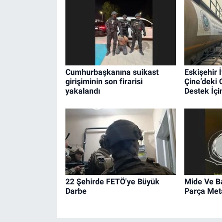
Cumhurbaşkanına suikast
Eskişehir İ
girişiminin son firarisi
Çine’deki
yakalandı
Destek İçin
22 Şehirde FETÖ'ye Büyük
Mide Ve B
Darbe
Parça Met