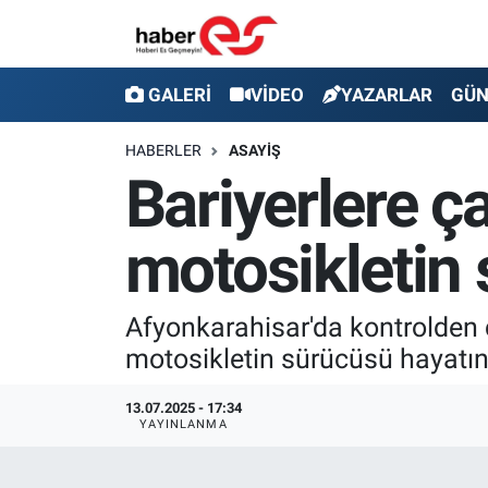
GALERİ
Eskişehir Nöbetçi Eczaneler
GALERİ
VİDEO
YAZARLAR
GÜ
VİDEO
Eskişehir Hava Durumu
HABERLER
ASAYİŞ
Bariyerlere ç
YAZARLAR
Eskişehir Trafik Yoğunluk Haritası
motosikletin 
GÜNDEM
Süper Lig Puan Durumu ve Fikstür
SİYASET
Tüm Manşetler
Afyonkarahisar'da kontrolden 
motosikletin sürücüsü hayatın
TEKNOLOJİ
Son Dakika Haberleri
13.07.2025 - 17:34
EKONOMİ
Haber Arşivi
YAYINLANMA
SPOR